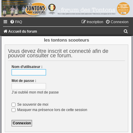
FAQ
Inscription
Connexion
R
Accueil du forum
e
les tontons scooteurs
c
Vous devez être inscrit et connecté afin de
h
pouvoir consulter ce forum.
e
Nom d’utilisateur :
r
c
Mot de passe :
h
J’ai oublié mon mot de passe
e
r
Se souvenir de moi
Masquer ma présence lors de cette session