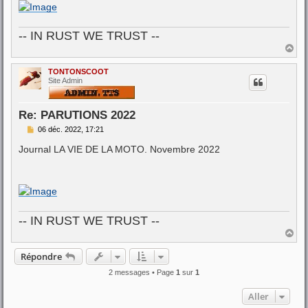
-- IN RUST WE TRUST --
H
a
u
TONTONSCOOT
t
Site Admin
Re: PARUTIONS 2022
M
06 déc. 2022, 17:21
e
s
Journal LA VIE DE LA MOTO. Novembre 2022
s
a
g
e
-- IN RUST WE TRUST --
H
a
u
Répondre
t
2 messages • Page
1
sur
1
Aller