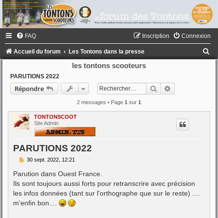
FAQ
Inscription
Connexion
R
Accueil du forum
Les Tontons dans la presse
e
les tontons scooteurs
c
PARUTIONS 2022
Rechercher
Recherche ava
Répondre
h
e
2 messages • Page
1
sur
1
r
TONTONSCOOT
Site Admin
c
h
PARUTIONS 2022
e
M
30 sept. 2022, 12:21
r
e
s
Parution dans Ouest France.
s
Ils sont toujours aussi forts pour retranscrire avec précision
a
g
les infos données (tant sur l'orthographe que sur le reste) ....
e
m'enfin bon....