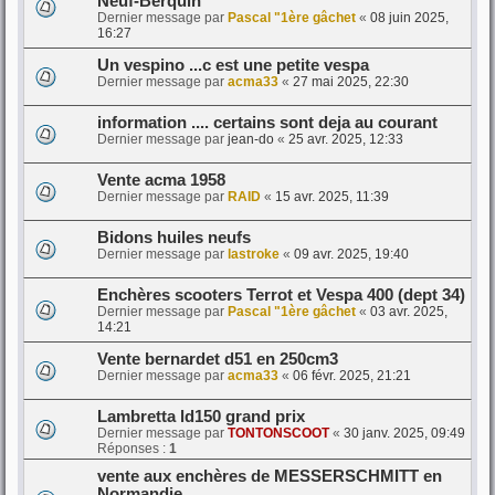
Neuf-Berquin
Dernier message par
Pascal "1ère gâchet
«
08 juin 2025,
16:27
Un vespino ...c est une petite vespa
Dernier message par
acma33
«
27 mai 2025, 22:30
information .... certains sont deja au courant
Dernier message par
jean-do
«
25 avr. 2025, 12:33
Vente acma 1958
Dernier message par
RAID
«
15 avr. 2025, 11:39
Bidons huiles neufs
Dernier message par
lastroke
«
09 avr. 2025, 19:40
Enchères scooters Terrot et Vespa 400 (dept 34)
Dernier message par
Pascal "1ère gâchet
«
03 avr. 2025,
14:21
Vente bernardet d51 en 250cm3
Dernier message par
acma33
«
06 févr. 2025, 21:21
Lambretta ld150 grand prix
Dernier message par
TONTONSCOOT
«
30 janv. 2025, 09:49
Réponses :
1
vente aux enchères de MESSERSCHMITT en
Normandie