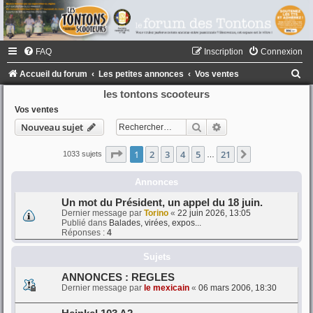
FAQ
Inscription
Connexion
R
Accueil du forum
Les petites annonces
Vos ventes
e
les tontons scooteurs
c
Vos ventes
Rechercher
Recherche avancée
Nouveau sujet
h
e
Page
1
sur
21
1
2
3
4
5
21
Suivant
1033 sujets
…
r
Annonces
c
h
Un mot du Président, un appel du 18 juin.
Dernier message par
Torino
«
22 juin 2026, 13:05
e
Publié dans
Balades, virées, expos...
Réponses :
4
r
Sujets
ANNONCES : REGLES
Dernier message par
le mexicain
«
06 mars 2006, 18:30