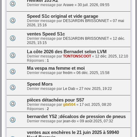
Heinkel 103 A2
Dernier message par
Arawe
«
30 juil. 2026, 09:55
Speed S1c original et vide garage
Dernier message par
DESJARDIN BRISSONNET
«
07 mai
2026, 15:16
ventes Speed S1c
Dernier message par
DESJARDIN BRISSONNET
«
12 déc.
2025, 15:15
La côte 2026 des Bernadet selon LVM
Dernier message par
TONTONSCOOT
«
12 déc. 2025, 12:10
Réponses :
1
Ma vespa ma femme et moi
Dernier message par
fredm
«
06 déc. 2025, 15:58
Speed Mors
Dernier message par
Le Dab
«
27 nov. 2025, 19:22
pièces détachées pour S57
Dernier message par
gibi504
«
17 oct. 2025, 08:20
Réponses :
2
bernardet Y52 ;décalcos de pression de pneus
Dernier message par
jean-do
«
09 août 2025, 07:32
ventes aux enchères le 21 juin 2025 à 59940