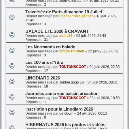
Dernier message par
Jean-Christophe
«
30 juil. 2026, 09:21
Réponses :
3
Traversée de Paris dimanche 19 Juillet
Dernier message par
Pascal "1ère gâchet
«
18 juil. 2026,
15:46
Réponses :
3
BALADE ETE 2026 à CRAVANT
Dernier message par
acma33
«
05 juil. 2026, 21:43
Réponses :
31
Les Normands en balade...
Dernier message par
tonton smirnoff
«
22 juin 2026, 08:39
Réponses :
3
Les 100 ans d'Ydral
Dernier message par
TONTONSCOOT
«
04 juin 2026, 22:33
Réponses :
17
LINODIARD 2026
Dernier message par
Tonton gogo 76
«
04 juin 2026, 08:01
Réponses :
18
Journées acma vpc bassin arcachon
Dernier message par
TONTONSCOOT
«
03 mai 2026, 18:59
Réponses :
1
Inscription pour la Linodiard 2026
Dernier message par
Le clown
«
24 avr. 2026, 06:13
Réponses :
6
HIBERNATUS 2026 les photos et vidéos