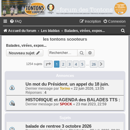
FAQ
Inscription
Connexion
R
Accueil du forum
Les blablas
Balades, virées, expos...
e
les tontons scooteurs
c
Balades, virées, expos...
Rechercher
Recherche avancée
Nouveau sujet
h
e
Page
1
sur
26
1
2
3
4
5
26
Suivant
1254 sujets
…
r
Annonces
c
h
Un mot du Président, un appel du 18 juin.
Dernier message par
Torino
«
22 juin 2026, 13:05
e
Réponses :
4
r
HISTORIQUE et AGENDA des BALADES TTS :
Dernier message par
SPOCK
«
23 mai 2023, 22:59
Sujets
balade de rentree 3 octobre 2026