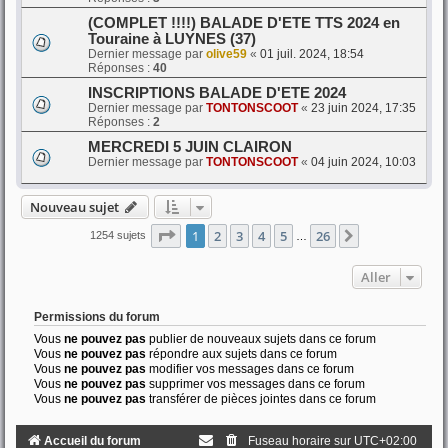
(COMPLET !!!!) BALADE D'ETE TTS 2024 en
Touraine à LUYNES (37)
Dernier message par
olive59
«
01 juil. 2024, 18:54
Réponses :
40
INSCRIPTIONS BALADE D'ETE 2024
Dernier message par
TONTONSCOOT
«
23 juin 2024, 17:35
Réponses :
2
MERCREDI 5 JUIN CLAIRON
Dernier message par
TONTONSCOOT
«
04 juin 2024, 10:03
Nouveau sujet
Page
1
sur
26
1
2
3
4
5
26
Suivant
1254 sujets
…
Aller
Permissions du forum
Vous
ne pouvez pas
publier de nouveaux sujets dans ce forum
Vous
ne pouvez pas
répondre aux sujets dans ce forum
Vous
ne pouvez pas
modifier vos messages dans ce forum
Vous
ne pouvez pas
supprimer vos messages dans ce forum
Vous
ne pouvez pas
transférer de pièces jointes dans ce forum
Accueil du forum
Fuseau horaire sur
UTC+02:00