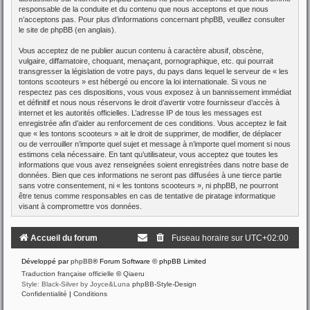
responsable de la conduite et du contenu que nous acceptons et que nous
n’acceptons pas. Pour plus d’informations concernant phpBB, veuillez consulter
le site de phpBB
(en anglais).
Vous acceptez de ne publier aucun contenu à caractère abusif, obscène,
vulgaire, diffamatoire, choquant, menaçant, pornographique, etc. qui pourrait
transgresser la législation de votre pays, du pays dans lequel le serveur de « les
tontons scooteurs » est hébergé ou encore la loi internationale. Si vous ne
respectez pas ces dispositions, vous vous exposez à un bannissement immédiat
et définitif et nous nous réservons le droit d’avertir votre fournisseur d’accès à
internet et les autorités officielles. L’adresse IP de tous les messages est
enregistrée afin d’aider au renforcement de ces conditions. Vous acceptez le fait
que « les tontons scooteurs » ait le droit de supprimer, de modifier, de déplacer
ou de verrouiller n’importe quel sujet et message à n’importe quel moment si nous
estimons cela nécessaire. En tant qu’utilisateur, vous acceptez que toutes les
informations que vous avez renseignées soient enregistrées dans notre base de
données. Bien que ces informations ne seront pas diffusées à une tierce partie
sans votre consentement, ni « les tontons scooteurs », ni phpBB, ne pourront
être tenus comme responsables en cas de tentative de piratage informatique
visant à compromettre vos données.
Accueil du forum
Fuseau horaire sur
UTC+02:00
Développé par
phpBB
® Forum Software © phpBB Limited
Traduction française officielle
©
Qiaeru
Style: Black-Silver by Joyce&Luna
phpBB-Style-Design
Confidentialité
|
Conditions