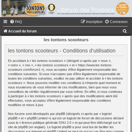
FAQ
Inscription
Connexion
R
Accueil du forum
e
les tontons scooteurs
c
les tontons scooteurs - Conditions d’utilisation
h
En accédant à « les tontons scooteurs » (désigné ci-après par « nous »,
e
« notre », « nos », « les tontons scooteurs » et « https://www.les-tontons-
r
scooteurs.com/forum1 »), vous acceptez d’être légalement responsable des
conditions suivantes. Si vous n’acceptez pas d’être légalement responsable de
c
toutes les conditions suivantes, veuillez ne pas utiliser et accéder à « les tontons
scooteurs ». Nous pouvons modifier ces conditions à n’importe quel moment et
h
nous essaierons de vous informer de ces modifications, bien que nous vous
conseillons de vérifier régulièrement par vous-même. En effet, si vous continuez
e
à participer à « les tontons scooteurs » après que des modifications aient été
r
effectuées, vous acceptez d’être légalement responsable des conditions
modifiées et mises à jour.
Nos forums sont développés par phpBB (désignés ci-après par « logiciel
phpBB » et « phpBB Limited ») qui est un logiciel de forum de discussions déclaré
sous la «
licence publique générale GNU 2.0
» et qui peut être téléchargé sur
le
site de phpBB
(en anglais). Le logiciel phpBB a pour seul but de faciliter les
discussions sur internet et phpBB Limited ne peut en aucun cas être tenu comme