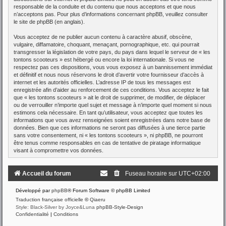
responsable de la conduite et du contenu que nous acceptons et que nous
n’acceptons pas. Pour plus d’informations concernant phpBB, veuillez consulter
le site de phpBB
(en anglais).
Vous acceptez de ne publier aucun contenu à caractère abusif, obscène,
vulgaire, diffamatoire, choquant, menaçant, pornographique, etc. qui pourrait
transgresser la législation de votre pays, du pays dans lequel le serveur de « les
tontons scooteurs » est hébergé ou encore la loi internationale. Si vous ne
respectez pas ces dispositions, vous vous exposez à un bannissement immédiat
et définitif et nous nous réservons le droit d’avertir votre fournisseur d’accès à
internet et les autorités officielles. L’adresse IP de tous les messages est
enregistrée afin d’aider au renforcement de ces conditions. Vous acceptez le fait
que « les tontons scooteurs » ait le droit de supprimer, de modifier, de déplacer
ou de verrouiller n’importe quel sujet et message à n’importe quel moment si nous
estimons cela nécessaire. En tant qu’utilisateur, vous acceptez que toutes les
informations que vous avez renseignées soient enregistrées dans notre base de
données. Bien que ces informations ne seront pas diffusées à une tierce partie
sans votre consentement, ni « les tontons scooteurs », ni phpBB, ne pourront
être tenus comme responsables en cas de tentative de piratage informatique
visant à compromettre vos données.
Accueil du forum
Fuseau horaire sur
UTC+02:00
Développé par
phpBB
® Forum Software © phpBB Limited
Traduction française officielle
©
Qiaeru
Style: Black-Silver by Joyce&Luna
phpBB-Style-Design
Confidentialité
|
Conditions