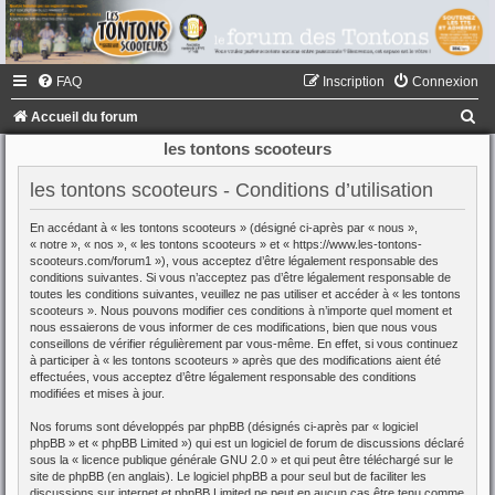
FAQ
Inscription
Connexion
R
Accueil du forum
e
les tontons scooteurs
c
les tontons scooteurs - Conditions d’utilisation
h
En accédant à « les tontons scooteurs » (désigné ci-après par « nous »,
e
« notre », « nos », « les tontons scooteurs » et « https://www.les-tontons-
r
scooteurs.com/forum1 »), vous acceptez d’être légalement responsable des
conditions suivantes. Si vous n’acceptez pas d’être légalement responsable de
c
toutes les conditions suivantes, veuillez ne pas utiliser et accéder à « les tontons
scooteurs ». Nous pouvons modifier ces conditions à n’importe quel moment et
h
nous essaierons de vous informer de ces modifications, bien que nous vous
conseillons de vérifier régulièrement par vous-même. En effet, si vous continuez
e
à participer à « les tontons scooteurs » après que des modifications aient été
r
effectuées, vous acceptez d’être légalement responsable des conditions
modifiées et mises à jour.
Nos forums sont développés par phpBB (désignés ci-après par « logiciel
phpBB » et « phpBB Limited ») qui est un logiciel de forum de discussions déclaré
sous la «
licence publique générale GNU 2.0
» et qui peut être téléchargé sur
le
site de phpBB
(en anglais). Le logiciel phpBB a pour seul but de faciliter les
discussions sur internet et phpBB Limited ne peut en aucun cas être tenu comme