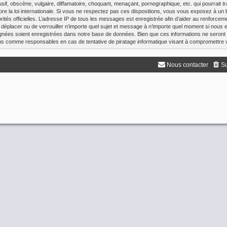
f, obscène, vulgaire, diffamatoire, choquant, menaçant, pornographique, etc. qui pourrait tr
re la loi internationale. Si vous ne respectez pas ces dispositions, vous vous exposez à un 
utorités officielles. L’adresse IP de tous les messages est enregistrée afin d’aider au renforce
de déplacer ou de verrouiller n’importe quel sujet et message à n’importe quel moment si nous e
nées soient enregistrées dans notre base de données. Bien que ces informations ne seront 
enus comme responsables en cas de tentative de piratage informatique visant à compromettre
Nous contacter
Su