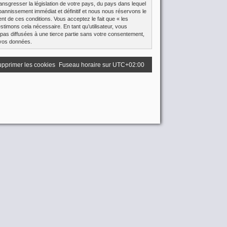
ansgresser la législation de votre pays, du pays dans lequel
bannissement immédiat et définitif et nous nous réservons le
ment de ces conditions. Vous acceptez le fait que « les
stimons cela nécessaire. En tant qu’utilisateur, vous
pas diffusées à une tierce partie sans votre consentement,
 vos données.
pprimer les cookies
Fuseau horaire sur
UTC+02:00