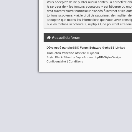
Vous acceptez de ne publier aucun contenu à caractère abusi
le serveur de « les tontons scooteurs » est hébergé ou enco
droit d’avertir votre fournisseur d’accès à internet et les a
tontons scooteurs » ait le droit de supprimer, de modifier, 
acceptez que toutes les informations que vous avez renseig
ni « les tontons scooteurs », ni phpBB, ne pourront être t
Accueil du forum
Développé par
phpBB
® Forum Software © phpBB Limited
Traduction française officielle
©
Qiaeru
Style: Black-Silver by Joyce&Luna
phpBB-Style-Design
Confidentialité
|
Conditions