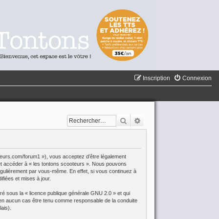
Inscription
Connexion
Rechercher
Recherche avancée
oteurs.com/forum1 »), vous acceptez d’être légalement
r et accéder à « les tontons scooteurs ». Nous pouvons
égulièrement par vous-même. En effet, si vous continuez à
fiées et mises à jour.
aré sous la «
licence publique générale GNU 2.0
» et qui
eut en aucun cas être tenu comme responsable de la conduite
ais).