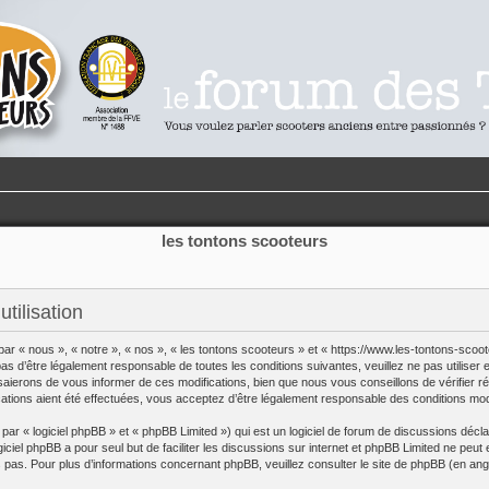
les tontons scooteurs
tilisation
par « nous », « notre », « nos », « les tontons scooteurs » et « https://www.les-tontons-sco
s d’être légalement responsable de toutes les conditions suivantes, veuillez ne pas utilise
saierons de vous informer de ces modifications, bien que nous vous conseillons de vérifier r
cations aient été effectuées, vous acceptez d’être légalement responsable des conditions modi
r « logiciel phpBB » et « phpBB Limited ») qui est un logiciel de forum de discussions décl
giciel phpBB a pour seul but de faciliter les discussions sur internet et phpBB Limited ne p
pas. Pour plus d’informations concernant phpBB, veuillez consulter
le site de phpBB
(en angl