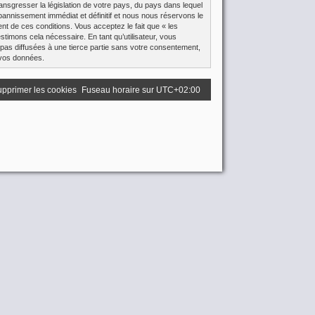
ansgresser la législation de votre pays, du pays dans lequel
bannissement immédiat et définitif et nous nous réservons le
ment de ces conditions. Vous acceptez le fait que « les
stimons cela nécessaire. En tant qu’utilisateur, vous
pas diffusées à une tierce partie sans votre consentement,
 vos données.
pprimer les cookies
Fuseau horaire sur
UTC+02:00