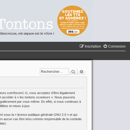
Inscription
Connexion
Rechercher
Recherche avancée
oteurs.com/forum1 »), vous acceptez d’être légalement
r et accéder à « les tontons scooteurs ». Nous pouvons
égulièrement par vous-même. En effet, si vous continuez à
fiées et mises à jour.
aré sous la «
licence publique générale GNU 2.0
» et qui
eut en aucun cas être tenu comme responsable de la conduite
ais).