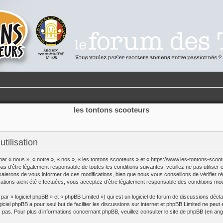
les tontons scooteurs
tilisation
par « nous », « notre », « nos », « les tontons scooteurs » et « https://www.les-tontons-sco
s d’être légalement responsable de toutes les conditions suivantes, veuillez ne pas utilise
saierons de vous informer de ces modifications, bien que nous vous conseillons de vérifier r
cations aient été effectuées, vous acceptez d’être légalement responsable des conditions modi
r « logiciel phpBB » et « phpBB Limited ») qui est un logiciel de forum de discussions décl
giciel phpBB a pour seul but de faciliter les discussions sur internet et phpBB Limited ne p
pas. Pour plus d’informations concernant phpBB, veuillez consulter
le site de phpBB
(en angl