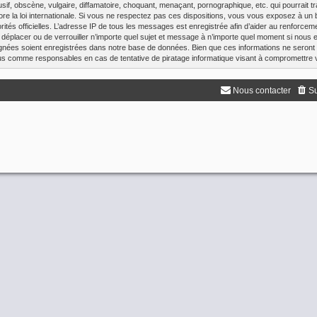
f, obscène, vulgaire, diffamatoire, choquant, menaçant, pornographique, etc. qui pourrait tr
re la loi internationale. Si vous ne respectez pas ces dispositions, vous vous exposez à un 
utorités officielles. L’adresse IP de tous les messages est enregistrée afin d’aider au renforce
de déplacer ou de verrouiller n’importe quel sujet et message à n’importe quel moment si nous e
nées soient enregistrées dans notre base de données. Bien que ces informations ne seront 
enus comme responsables en cas de tentative de piratage informatique visant à compromettre
Nous contacter
Su