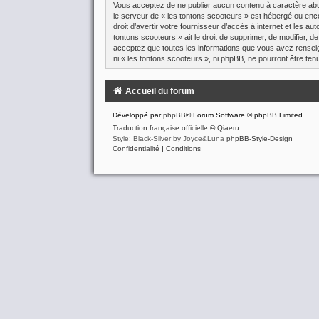
Vous acceptez de ne publier aucun contenu à caractère abusi
le serveur de « les tontons scooteurs » est hébergé ou enco
droit d’avertir votre fournisseur d’accès à internet et les a
tontons scooteurs » ait le droit de supprimer, de modifier, 
acceptez que toutes les informations que vous avez renseig
ni « les tontons scooteurs », ni phpBB, ne pourront être t
Accueil du forum
Développé par
phpBB
® Forum Software © phpBB Limited
Traduction française officielle
©
Qiaeru
Style: Black-Silver by Joyce&Luna
phpBB-Style-Design
Confidentialité
|
Conditions