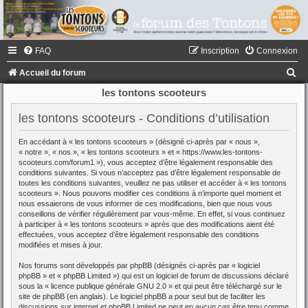
FAQ
Inscription
Connexion
R
Accueil du forum
e
les tontons scooteurs
c
les tontons scooteurs - Conditions d’utilisation
h
En accédant à « les tontons scooteurs » (désigné ci-après par « nous »,
e
« notre », « nos », « les tontons scooteurs » et « https://www.les-tontons-
r
scooteurs.com/forum1 »), vous acceptez d’être légalement responsable des
conditions suivantes. Si vous n’acceptez pas d’être légalement responsable de
c
toutes les conditions suivantes, veuillez ne pas utiliser et accéder à « les tontons
scooteurs ». Nous pouvons modifier ces conditions à n’importe quel moment et
h
nous essaierons de vous informer de ces modifications, bien que nous vous
conseillons de vérifier régulièrement par vous-même. En effet, si vous continuez
e
à participer à « les tontons scooteurs » après que des modifications aient été
r
effectuées, vous acceptez d’être légalement responsable des conditions
modifiées et mises à jour.
Nos forums sont développés par phpBB (désignés ci-après par « logiciel
phpBB » et « phpBB Limited ») qui est un logiciel de forum de discussions déclaré
sous la «
licence publique générale GNU 2.0
» et qui peut être téléchargé sur
le
site de phpBB
(en anglais). Le logiciel phpBB a pour seul but de faciliter les
discussions sur internet et phpBB Limited ne peut en aucun cas être tenu comme