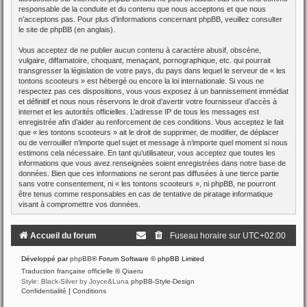
responsable de la conduite et du contenu que nous acceptons et que nous
n’acceptons pas. Pour plus d’informations concernant phpBB, veuillez consulter
le site de phpBB
(en anglais).
Vous acceptez de ne publier aucun contenu à caractère abusif, obscène,
vulgaire, diffamatoire, choquant, menaçant, pornographique, etc. qui pourrait
transgresser la législation de votre pays, du pays dans lequel le serveur de « les
tontons scooteurs » est hébergé ou encore la loi internationale. Si vous ne
respectez pas ces dispositions, vous vous exposez à un bannissement immédiat
et définitif et nous nous réservons le droit d’avertir votre fournisseur d’accès à
internet et les autorités officielles. L’adresse IP de tous les messages est
enregistrée afin d’aider au renforcement de ces conditions. Vous acceptez le fait
que « les tontons scooteurs » ait le droit de supprimer, de modifier, de déplacer
ou de verrouiller n’importe quel sujet et message à n’importe quel moment si nous
estimons cela nécessaire. En tant qu’utilisateur, vous acceptez que toutes les
informations que vous avez renseignées soient enregistrées dans notre base de
données. Bien que ces informations ne seront pas diffusées à une tierce partie
sans votre consentement, ni « les tontons scooteurs », ni phpBB, ne pourront
être tenus comme responsables en cas de tentative de piratage informatique
visant à compromettre vos données.
Accueil du forum
Fuseau horaire sur
UTC+02:00
Développé par
phpBB
® Forum Software © phpBB Limited
Traduction française officielle
©
Qiaeru
Style: Black-Silver by Joyce&Luna
phpBB-Style-Design
Confidentialité
|
Conditions