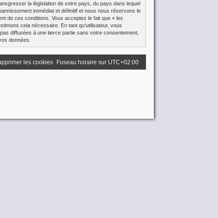
ansgresser la législation de votre pays, du pays dans lequel
bannissement immédiat et définitif et nous nous réservons le
ment de ces conditions. Vous acceptez le fait que « les
stimons cela nécessaire. En tant qu’utilisateur, vous
pas diffusées à une tierce partie sans votre consentement,
 vos données.
pprimer les cookies
Fuseau horaire sur
UTC+02:00