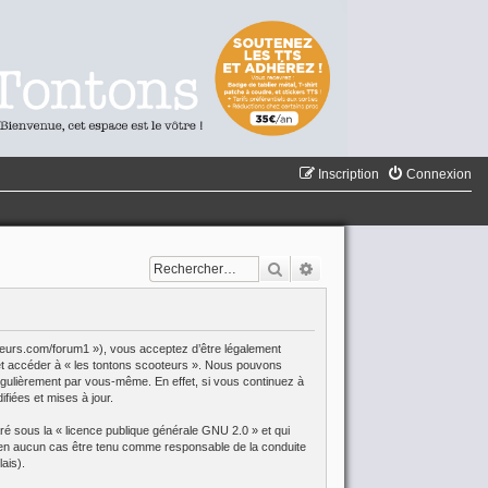
Inscription
Connexion
Rechercher
Recherche avancée
oteurs.com/forum1 »), vous acceptez d’être légalement
r et accéder à « les tontons scooteurs ». Nous pouvons
égulièrement par vous-même. En effet, si vous continuez à
fiées et mises à jour.
aré sous la «
licence publique générale GNU 2.0
» et qui
eut en aucun cas être tenu comme responsable de la conduite
ais).