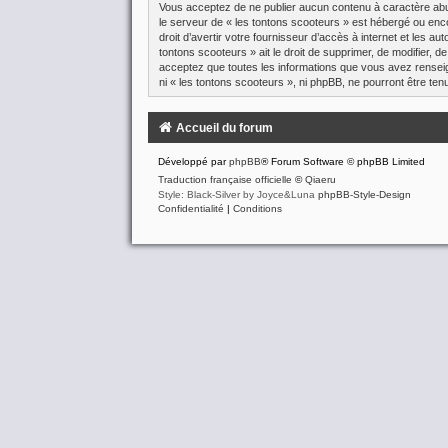
Vous acceptez de ne publier aucun contenu à caractère abusi
le serveur de « les tontons scooteurs » est hébergé ou enco
droit d’avertir votre fournisseur d’accès à internet et les a
tontons scooteurs » ait le droit de supprimer, de modifier, 
acceptez que toutes les informations que vous avez renseig
ni « les tontons scooteurs », ni phpBB, ne pourront être t
Accueil du forum
Développé par
phpBB
® Forum Software © phpBB Limited
Traduction française officielle
©
Qiaeru
Style: Black-Silver by Joyce&Luna
phpBB-Style-Design
Confidentialité
|
Conditions