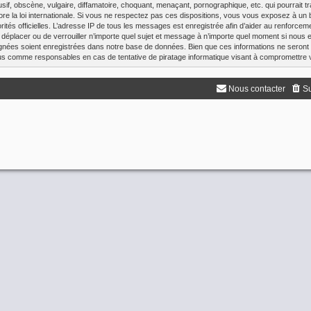
f, obscène, vulgaire, diffamatoire, choquant, menaçant, pornographique, etc. qui pourrait tr
re la loi internationale. Si vous ne respectez pas ces dispositions, vous vous exposez à un 
utorités officielles. L’adresse IP de tous les messages est enregistrée afin d’aider au renforce
de déplacer ou de verrouiller n’importe quel sujet et message à n’importe quel moment si nous e
nées soient enregistrées dans notre base de données. Bien que ces informations ne seront 
enus comme responsables en cas de tentative de piratage informatique visant à compromettre
Nous contacter
Su