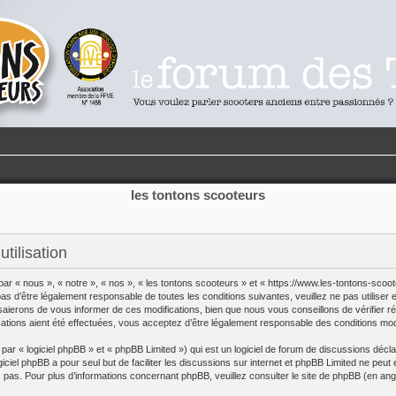
les tontons scooteurs
tilisation
par « nous », « notre », « nos », « les tontons scooteurs » et « https://www.les-tontons-sco
s d’être légalement responsable de toutes les conditions suivantes, veuillez ne pas utilise
saierons de vous informer de ces modifications, bien que nous vous conseillons de vérifier r
cations aient été effectuées, vous acceptez d’être légalement responsable des conditions modi
r « logiciel phpBB » et « phpBB Limited ») qui est un logiciel de forum de discussions décl
giciel phpBB a pour seul but de faciliter les discussions sur internet et phpBB Limited ne p
pas. Pour plus d’informations concernant phpBB, veuillez consulter
le site de phpBB
(en angl