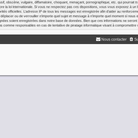
f, obscène, vulgaire, diffamatoire, choquant, menaçant, pornographique, etc. qui pourrait tr
re la loi internationale. Si vous ne respectez pas ces dispositions, vous vous exposez à un 
utorités officielles. L’adresse IP de tous les messages est enregistrée afin d’aider au renforce
de déplacer ou de verrouiller n’importe quel sujet et message à n’importe quel moment si nous e
nées soient enregistrées dans notre base de données. Bien que ces informations ne seront 
enus comme responsables en cas de tentative de piratage informatique visant à compromettre
Nous contacter
Su