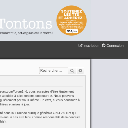
Inscription
Connexion
Rechercher
Recherche avancée
oteurs.com/forum1 »), vous acceptez d’être légalement
r et accéder à « les tontons scooteurs ». Nous pouvons
égulièrement par vous-même. En effet, si vous continuez à
fiées et mises à jour.
aré sous la «
licence publique générale GNU 2.0
» et qui
eut en aucun cas être tenu comme responsable de la conduite
ais).