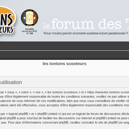
les tontons scooteurs
tilisation
par « nous », « notre », « nos », « les tontons scooteurs » et « https://www.les-tontons-sco
s d’être légalement responsable de toutes les conditions suivantes, veuillez ne pas utilise
saierons de vous informer de ces modifications, bien que nous vous conseillons de vérifier r
cations aient été effectuées, vous acceptez d’être légalement responsable des conditions modi
r « logiciel phpBB » et « phpBB Limited ») qui est un logiciel de forum de discussions décl
giciel phpBB a pour seul but de faciliter les discussions sur internet et phpBB Limited ne p
pas. Pour plus d’informations concernant phpBB, veuillez consulter
le site de phpBB
(en angl