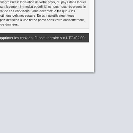
ansgresser la législation de votre pays, du pays dans lequel
bannissement immédiat et définitif et nous nous réservons le
ment de ces conditions. Vous acceptez le fait que « les
stimons cela nécessaire. En tant qu’utilisateur, vous
pas diffusées à une tierce partie sans votre consentement,
 vos données.
pprimer les cookies
Fuseau horaire sur
UTC+02:00