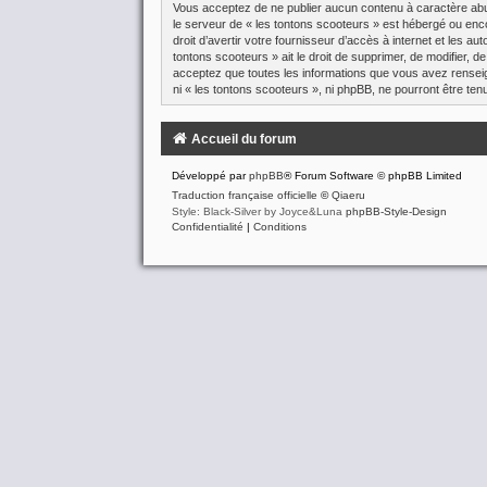
Vous acceptez de ne publier aucun contenu à caractère abusi
le serveur de « les tontons scooteurs » est hébergé ou enco
droit d’avertir votre fournisseur d’accès à internet et les a
tontons scooteurs » ait le droit de supprimer, de modifier, 
acceptez que toutes les informations que vous avez renseig
ni « les tontons scooteurs », ni phpBB, ne pourront être t
Accueil du forum
Développé par
phpBB
® Forum Software © phpBB Limited
Traduction française officielle
©
Qiaeru
Style: Black-Silver by Joyce&Luna
phpBB-Style-Design
Confidentialité
|
Conditions