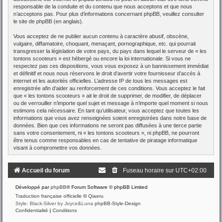
responsable de la conduite et du contenu que nous acceptons et que nous
n’acceptons pas. Pour plus d’informations concernant phpBB, veuillez consulter
le site de phpBB
(en anglais).
Vous acceptez de ne publier aucun contenu à caractère abusif, obscène,
vulgaire, diffamatoire, choquant, menaçant, pornographique, etc. qui pourrait
transgresser la législation de votre pays, du pays dans lequel le serveur de « les
tontons scooteurs » est hébergé ou encore la loi internationale. Si vous ne
respectez pas ces dispositions, vous vous exposez à un bannissement immédiat
et définitif et nous nous réservons le droit d’avertir votre fournisseur d’accès à
internet et les autorités officielles. L’adresse IP de tous les messages est
enregistrée afin d’aider au renforcement de ces conditions. Vous acceptez le fait
que « les tontons scooteurs » ait le droit de supprimer, de modifier, de déplacer
ou de verrouiller n’importe quel sujet et message à n’importe quel moment si nous
estimons cela nécessaire. En tant qu’utilisateur, vous acceptez que toutes les
informations que vous avez renseignées soient enregistrées dans notre base de
données. Bien que ces informations ne seront pas diffusées à une tierce partie
sans votre consentement, ni « les tontons scooteurs », ni phpBB, ne pourront
être tenus comme responsables en cas de tentative de piratage informatique
visant à compromettre vos données.
Accueil du forum
Fuseau horaire sur
UTC+02:00
Développé par
phpBB
® Forum Software © phpBB Limited
Traduction française officielle
©
Qiaeru
Style: Black-Silver by Joyce&Luna
phpBB-Style-Design
Confidentialité
|
Conditions