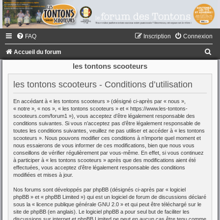
FAQ
Inscription
Connexion
R
Accueil du forum
e
les tontons scooteurs
c
les tontons scooteurs - Conditions d’utilisation
h
En accédant à « les tontons scooteurs » (désigné ci-après par « nous »,
e
« notre », « nos », « les tontons scooteurs » et « https://www.les-tontons-
r
scooteurs.com/forum1 »), vous acceptez d’être légalement responsable des
conditions suivantes. Si vous n’acceptez pas d’être légalement responsable de
c
toutes les conditions suivantes, veuillez ne pas utiliser et accéder à « les tontons
scooteurs ». Nous pouvons modifier ces conditions à n’importe quel moment et
h
nous essaierons de vous informer de ces modifications, bien que nous vous
conseillons de vérifier régulièrement par vous-même. En effet, si vous continuez
e
à participer à « les tontons scooteurs » après que des modifications aient été
r
effectuées, vous acceptez d’être légalement responsable des conditions
modifiées et mises à jour.
Nos forums sont développés par phpBB (désignés ci-après par « logiciel
phpBB » et « phpBB Limited ») qui est un logiciel de forum de discussions déclaré
sous la «
licence publique générale GNU 2.0
» et qui peut être téléchargé sur
le
site de phpBB
(en anglais). Le logiciel phpBB a pour seul but de faciliter les
discussions sur internet et phpBB Limited ne peut en aucun cas être tenu comme