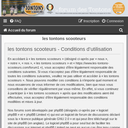
FAQ
Inscription
Connexion
R
Accueil du forum
e
les tontons scooteurs
c
les tontons scooteurs - Conditions d’utilisation
h
En accédant à « les tontons scooteurs » (désigné ci-après par « nous »,
e
« notre », « nos », « les tontons scooteurs » et « https://www.les-tontons-
r
scooteurs.com/forum1 »), vous acceptez d’être légalement responsable des
conditions suivantes. Si vous n’acceptez pas d’être légalement responsable de
c
toutes les conditions suivantes, veuillez ne pas utiliser et accéder à « les tontons
scooteurs ». Nous pouvons modifier ces conditions à n’importe quel moment et
h
nous essaierons de vous informer de ces modifications, bien que nous vous
conseillons de vérifier régulièrement par vous-même. En effet, si vous continuez
e
à participer à « les tontons scooteurs » après que des modifications aient été
r
effectuées, vous acceptez d’être légalement responsable des conditions
modifiées et mises à jour.
Nos forums sont développés par phpBB (désignés ci-après par « logiciel
phpBB » et « phpBB Limited ») qui est un logiciel de forum de discussions déclaré
sous la «
licence publique générale GNU 2.0
» et qui peut être téléchargé sur
le
site de phpBB
(en anglais). Le logiciel phpBB a pour seul but de faciliter les
discussions sur internet et phpBB Limited ne peut en aucun cas être tenu comme