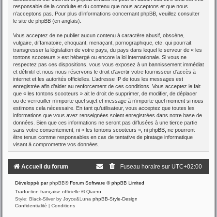
responsable de la conduite et du contenu que nous acceptons et que nous
n’acceptons pas. Pour plus d’informations concernant phpBB, veuillez consulter
le site de phpBB
(en anglais).
Vous acceptez de ne publier aucun contenu à caractère abusif, obscène,
vulgaire, diffamatoire, choquant, menaçant, pornographique, etc. qui pourrait
transgresser la législation de votre pays, du pays dans lequel le serveur de « les
tontons scooteurs » est hébergé ou encore la loi internationale. Si vous ne
respectez pas ces dispositions, vous vous exposez à un bannissement immédiat
et définitif et nous nous réservons le droit d’avertir votre fournisseur d’accès à
internet et les autorités officielles. L’adresse IP de tous les messages est
enregistrée afin d’aider au renforcement de ces conditions. Vous acceptez le fait
que « les tontons scooteurs » ait le droit de supprimer, de modifier, de déplacer
ou de verrouiller n’importe quel sujet et message à n’importe quel moment si nous
estimons cela nécessaire. En tant qu’utilisateur, vous acceptez que toutes les
informations que vous avez renseignées soient enregistrées dans notre base de
données. Bien que ces informations ne seront pas diffusées à une tierce partie
sans votre consentement, ni « les tontons scooteurs », ni phpBB, ne pourront
être tenus comme responsables en cas de tentative de piratage informatique
visant à compromettre vos données.
Accueil du forum
Fuseau horaire sur
UTC+02:00
Développé par
phpBB
® Forum Software © phpBB Limited
Traduction française officielle
©
Qiaeru
Style: Black-Silver by Joyce&Luna
phpBB-Style-Design
Confidentialité
|
Conditions