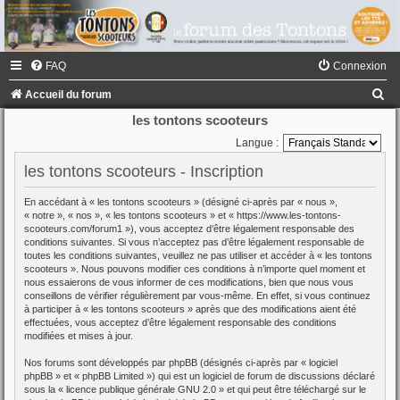
FAQ
Connexion
R
Accueil du forum
e
les tontons scooteurs
c
Langue :
h
les tontons scooteurs - Inscription
e
En accédant à « les tontons scooteurs » (désigné ci-après par « nous »,
r
« notre », « nos », « les tontons scooteurs » et « https://www.les-tontons-
scooteurs.com/forum1 »), vous acceptez d’être légalement responsable des
c
conditions suivantes. Si vous n’acceptez pas d’être légalement responsable de
toutes les conditions suivantes, veuillez ne pas utiliser et accéder à « les tontons
h
scooteurs ». Nous pouvons modifier ces conditions à n’importe quel moment et
e
nous essaierons de vous informer de ces modifications, bien que nous vous
conseillons de vérifier régulièrement par vous-même. En effet, si vous continuez
r
à participer à « les tontons scooteurs » après que des modifications aient été
effectuées, vous acceptez d’être légalement responsable des conditions
modifiées et mises à jour.
Nos forums sont développés par phpBB (désignés ci-après par « logiciel
phpBB » et « phpBB Limited ») qui est un logiciel de forum de discussions déclaré
sous la «
licence publique générale GNU 2.0
» et qui peut être téléchargé sur
le