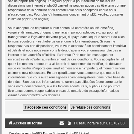
site de phpBB
(en anglais). Le logiciel phpBB a pour seul but de faciliter les
discussions sur internet et phpBB Limited ne peut en aucun cas être tenu comme
responsable de la conduite et du contenu que nous acceptons et que nous
n’acceptons pas. Pour plus d’informations concernant phpBB, veuillez consulter
le site de phpBB
(en anglais).
Vous acceptez de ne publier aucun contenu à caractère abusif, obscène,
vulgaire, diffamatoire, choquant, menaçant, pornographique, etc. qui pourrait
transgresser la législation de votre pays, du pays dans lequel le serveur de « les
tontons scooteurs » est hébergé ou encore la loi internationale. Si vous ne
respectez pas ces dispositions, vous vous exposez à un bannissement immédiat
et définitif et nous nous réservons le droit d’avertir votre fournisseur d’accès à
internet et les autorités officielles. L’adresse IP de tous les messages est
enregistrée afin d’aider au renforcement de ces conditions. Vous acceptez le fait
que « les tontons scooteurs » ait le droit de supprimer, de modifier, de déplacer
ou de verrouiller n’importe quel sujet et message à n’importe quel moment si nous
estimons cela nécessaire. En tant qu’utilisateur, vous acceptez que toutes les
informations que vous avez renseignées soient enregistrées dans notre base de
données. Bien que ces informations ne seront pas diffusées à une tierce partie
sans votre consentement, ni « les tontons scooteurs », ni phpBB, ne pourront
être tenus comme responsables en cas de tentative de piratage informatique
visant à compromettre vos données.
Accueil du forum
Fuseau horaire sur
UTC+02:00
Développé par
phpBB
® Forum Software © phpBB Limited