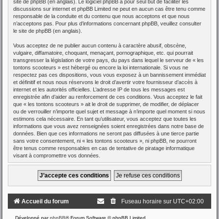
site de phpBB
(en anglais). Le logiciel phpBB a pour seul but de faciliter les
discussions sur internet et phpBB Limited ne peut en aucun cas être tenu comme
responsable de la conduite et du contenu que nous acceptons et que nous
n’acceptons pas. Pour plus d’informations concernant phpBB, veuillez consulter
le site de phpBB
(en anglais).
Vous acceptez de ne publier aucun contenu à caractère abusif, obscène,
vulgaire, diffamatoire, choquant, menaçant, pornographique, etc. qui pourrait
transgresser la législation de votre pays, du pays dans lequel le serveur de « les
tontons scooteurs » est hébergé ou encore la loi internationale. Si vous ne
respectez pas ces dispositions, vous vous exposez à un bannissement immédiat
et définitif et nous nous réservons le droit d’avertir votre fournisseur d’accès à
internet et les autorités officielles. L’adresse IP de tous les messages est
enregistrée afin d’aider au renforcement de ces conditions. Vous acceptez le fait
que « les tontons scooteurs » ait le droit de supprimer, de modifier, de déplacer
ou de verrouiller n’importe quel sujet et message à n’importe quel moment si nous
estimons cela nécessaire. En tant qu’utilisateur, vous acceptez que toutes les
informations que vous avez renseignées soient enregistrées dans notre base de
données. Bien que ces informations ne seront pas diffusées à une tierce partie
sans votre consentement, ni « les tontons scooteurs », ni phpBB, ne pourront
être tenus comme responsables en cas de tentative de piratage informatique
visant à compromettre vos données.
Accueil du forum
Fuseau horaire sur
UTC+02:00
Développé par
phpBB
® Forum Software © phpBB Limited