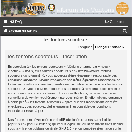
FAQ
Connexion
R
Accueil du forum
e
les tontons scooteurs
c
Langue :
h
les tontons scooteurs - Inscription
e
En accédant à « les tontons scooteurs » (désigné ci-après par « nous »,
r
« notre », « nos », « les tontons scooteurs » et « https://www.les-tontons-
scooteurs.com/forum1 »), vous acceptez d’être légalement responsable des
c
conditions suivantes. Si vous n’acceptez pas d’être légalement responsable de
toutes les conditions suivantes, veuillez ne pas utiliser et accéder à « les tontons
h
scooteurs ». Nous pouvons modifier ces conditions à n’importe quel moment et
e
nous essaierons de vous informer de ces modifications, bien que nous vous
conseillons de vérifier régulièrement par vous-même. En effet, si vous continuez
r
à participer à « les tontons scooteurs » après que des modifications aient été
effectuées, vous acceptez d’être légalement responsable des conditions
modifiées et mises à jour.
Nos forums sont développés par phpBB (désignés ci-après par « logiciel
phpBB » et « phpBB Limited ») qui est un logiciel de forum de discussions déclaré
sous la «
licence publique générale GNU 2.0
» et qui peut être téléchargé sur
le