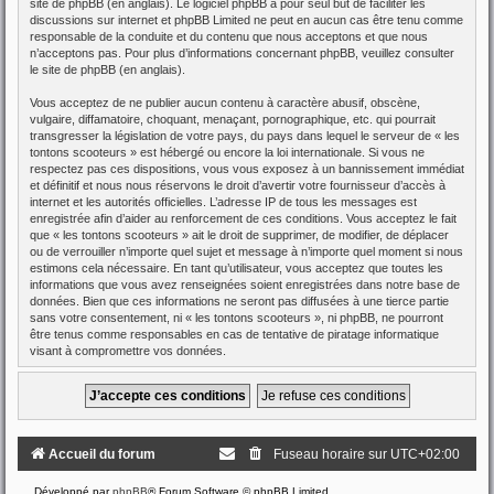
site de phpBB
(en anglais). Le logiciel phpBB a pour seul but de faciliter les
discussions sur internet et phpBB Limited ne peut en aucun cas être tenu comme
responsable de la conduite et du contenu que nous acceptons et que nous
n’acceptons pas. Pour plus d’informations concernant phpBB, veuillez consulter
le site de phpBB
(en anglais).
Vous acceptez de ne publier aucun contenu à caractère abusif, obscène,
vulgaire, diffamatoire, choquant, menaçant, pornographique, etc. qui pourrait
transgresser la législation de votre pays, du pays dans lequel le serveur de « les
tontons scooteurs » est hébergé ou encore la loi internationale. Si vous ne
respectez pas ces dispositions, vous vous exposez à un bannissement immédiat
et définitif et nous nous réservons le droit d’avertir votre fournisseur d’accès à
internet et les autorités officielles. L’adresse IP de tous les messages est
enregistrée afin d’aider au renforcement de ces conditions. Vous acceptez le fait
que « les tontons scooteurs » ait le droit de supprimer, de modifier, de déplacer
ou de verrouiller n’importe quel sujet et message à n’importe quel moment si nous
estimons cela nécessaire. En tant qu’utilisateur, vous acceptez que toutes les
informations que vous avez renseignées soient enregistrées dans notre base de
données. Bien que ces informations ne seront pas diffusées à une tierce partie
sans votre consentement, ni « les tontons scooteurs », ni phpBB, ne pourront
être tenus comme responsables en cas de tentative de piratage informatique
visant à compromettre vos données.
Accueil du forum
Fuseau horaire sur
UTC+02:00
Développé par
phpBB
® Forum Software © phpBB Limited