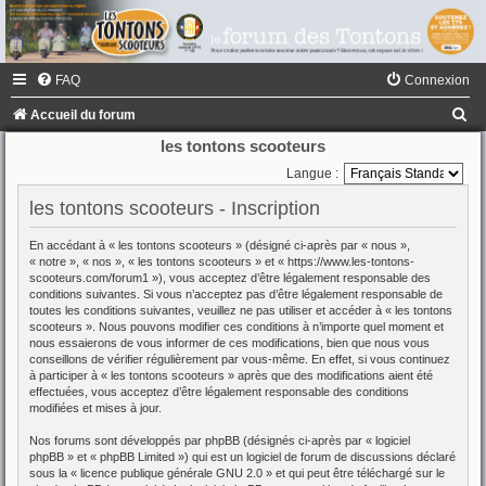
FAQ
Connexion
R
Accueil du forum
e
les tontons scooteurs
c
Langue :
h
les tontons scooteurs - Inscription
e
En accédant à « les tontons scooteurs » (désigné ci-après par « nous »,
r
« notre », « nos », « les tontons scooteurs » et « https://www.les-tontons-
scooteurs.com/forum1 »), vous acceptez d’être légalement responsable des
c
conditions suivantes. Si vous n’acceptez pas d’être légalement responsable de
toutes les conditions suivantes, veuillez ne pas utiliser et accéder à « les tontons
h
scooteurs ». Nous pouvons modifier ces conditions à n’importe quel moment et
e
nous essaierons de vous informer de ces modifications, bien que nous vous
conseillons de vérifier régulièrement par vous-même. En effet, si vous continuez
r
à participer à « les tontons scooteurs » après que des modifications aient été
effectuées, vous acceptez d’être légalement responsable des conditions
modifiées et mises à jour.
Nos forums sont développés par phpBB (désignés ci-après par « logiciel
phpBB » et « phpBB Limited ») qui est un logiciel de forum de discussions déclaré
sous la «
licence publique générale GNU 2.0
» et qui peut être téléchargé sur
le