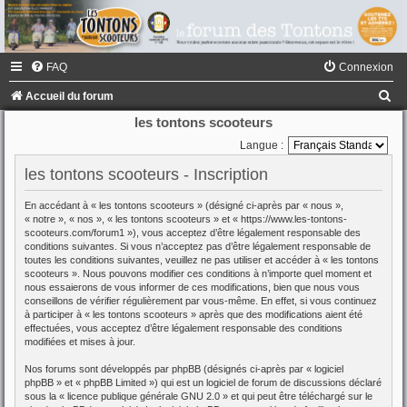
FAQ
Connexion
R
Accueil du forum
e
les tontons scooteurs
c
Langue :
h
les tontons scooteurs - Inscription
e
En accédant à « les tontons scooteurs » (désigné ci-après par « nous »,
r
« notre », « nos », « les tontons scooteurs » et « https://www.les-tontons-
scooteurs.com/forum1 »), vous acceptez d’être légalement responsable des
c
conditions suivantes. Si vous n’acceptez pas d’être légalement responsable de
toutes les conditions suivantes, veuillez ne pas utiliser et accéder à « les tontons
h
scooteurs ». Nous pouvons modifier ces conditions à n’importe quel moment et
e
nous essaierons de vous informer de ces modifications, bien que nous vous
conseillons de vérifier régulièrement par vous-même. En effet, si vous continuez
r
à participer à « les tontons scooteurs » après que des modifications aient été
effectuées, vous acceptez d’être légalement responsable des conditions
modifiées et mises à jour.
Nos forums sont développés par phpBB (désignés ci-après par « logiciel
phpBB » et « phpBB Limited ») qui est un logiciel de forum de discussions déclaré
sous la «
licence publique générale GNU 2.0
» et qui peut être téléchargé sur
le