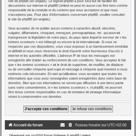
site de phpBB
(en anglais). Le logiciel phpBB a pour seul but de faciliter les
discussions sur internet et phpBB Limited ne peut en aucun cas être tenu comme
responsable de la conduite et du contenu que nous acceptons et que nous
n’acceptons pas. Pour plus d’informations concernant phpBB, veuillez consulter
le site de phpBB
(en anglais).
Vous acceptez de ne publier aucun contenu à caractère abusif, obscène,
vulgaire, diffamatoire, choquant, menaçant, pornographique, etc. qui pourrait
transgresser la législation de votre pays, du pays dans lequel le serveur de « les
tontons scooteurs » est hébergé ou encore la loi internationale. Si vous ne
respectez pas ces dispositions, vous vous exposez à un bannissement immédiat
et définitif et nous nous réservons le droit d’avertir votre fournisseur d’accès à
internet et les autorités officielles. L’adresse IP de tous les messages est
enregistrée afin d’aider au renforcement de ces conditions. Vous acceptez le fait
que « les tontons scooteurs » ait le droit de supprimer, de modifier, de déplacer
ou de verrouiller n’importe quel sujet et message à n’importe quel moment si nous
estimons cela nécessaire. En tant qu’utilisateur, vous acceptez que toutes les
informations que vous avez renseignées soient enregistrées dans notre base de
données. Bien que ces informations ne seront pas diffusées à une tierce partie
sans votre consentement, ni « les tontons scooteurs », ni phpBB, ne pourront
être tenus comme responsables en cas de tentative de piratage informatique
visant à compromettre vos données.
Accueil du forum
Fuseau horaire sur
UTC+02:00
Développé par
phpBB
® Forum Software © phpBB Limited