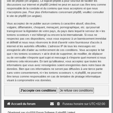
site de phpBB
(en anglais). Le logiciel phpBB a pour seul but de faciliter les
discussions sur internet et phpBB Limited ne peut en aucun cas être tenu comme
responsable de la conduite et du contenu que nous acceptons et que nous
n’acceptons pas. Pour plus d’informations concernant phpBB, veuillez consulter
le site de phpBB
(en anglais).
Vous acceptez de ne publier aucun contenu à caractère abusif, obscène,
vulgaire, diffamatoire, choquant, menaçant, pornographique, etc. qui pourrait
transgresser la législation de votre pays, du pays dans lequel le serveur de « les
tontons scooteurs » est hébergé ou encore la loi internationale. Si vous ne
respectez pas ces dispositions, vous vous exposez à un bannissement immédiat
et définitif et nous nous réservons le droit d’avertir votre fournisseur d’accès à
internet et les autorités officielles. L’adresse IP de tous les messages est
enregistrée afin d’aider au renforcement de ces conditions. Vous acceptez le fait
que « les tontons scooteurs » ait le droit de supprimer, de modifier, de déplacer
ou de verrouiller n’importe quel sujet et message à n’importe quel moment si nous
estimons cela nécessaire. En tant qu’utilisateur, vous acceptez que toutes les
informations que vous avez renseignées soient enregistrées dans notre base de
données. Bien que ces informations ne seront pas diffusées à une tierce partie
sans votre consentement, ni « les tontons scooteurs », ni phpBB, ne pourront
être tenus comme responsables en cas de tentative de piratage informatique
visant à compromettre vos données.
Accueil du forum
Fuseau horaire sur
UTC+02:00
Développé par
phpBB
® Forum Software © phpBB Limited