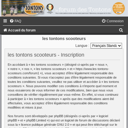
FAQ
Connexion
R
Accueil du forum
e
les tontons scooteurs
c
Langue :
h
les tontons scooteurs - Inscription
e
En accédant à « les tontons scooteurs » (désigné ci-après par « nous »,
r
« notre », « nos », « les tontons scooteurs » et « https://www.les-tontons-
scooteurs.com/forum1 »), vous acceptez d’être légalement responsable des
c
conditions suivantes. Si vous n’acceptez pas d’être légalement responsable de
toutes les conditions suivantes, veuillez ne pas utiliser et accéder à « les tontons
h
scooteurs ». Nous pouvons modifier ces conditions à n’importe quel moment et
e
nous essaierons de vous informer de ces modifications, bien que nous vous
conseillons de vérifier régulièrement par vous-même. En effet, si vous continuez
r
à participer à « les tontons scooteurs » après que des modifications aient été
effectuées, vous acceptez d’être légalement responsable des conditions
modifiées et mises à jour.
Nos forums sont développés par phpBB (désignés ci-après par « logiciel
phpBB » et « phpBB Limited ») qui est un logiciel de forum de discussions déclaré
sous la «
licence publique générale GNU 2.0
» et qui peut être téléchargé sur
le