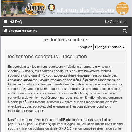
FAQ
Connexion
R
Accueil du forum
e
les tontons scooteurs
c
Langue :
h
les tontons scooteurs - Inscription
e
En accédant à « les tontons scooteurs » (désigné ci-après par « nous »,
r
« notre », « nos », « les tontons scooteurs » et « https://www.les-tontons-
scooteurs.com/forum1 »), vous acceptez d’être légalement responsable des
c
conditions suivantes. Si vous n’acceptez pas d’être légalement responsable de
toutes les conditions suivantes, veuillez ne pas utiliser et accéder à « les tontons
h
scooteurs ». Nous pouvons modifier ces conditions à n’importe quel moment et
e
nous essaierons de vous informer de ces modifications, bien que nous vous
conseillons de vérifier régulièrement par vous-même. En effet, si vous continuez
r
à participer à « les tontons scooteurs » après que des modifications aient été
effectuées, vous acceptez d’être légalement responsable des conditions
modifiées et mises à jour.
Nos forums sont développés par phpBB (désignés ci-après par « logiciel
phpBB » et « phpBB Limited ») qui est un logiciel de forum de discussions déclaré
sous la «
licence publique générale GNU 2.0
» et qui peut être téléchargé sur
le