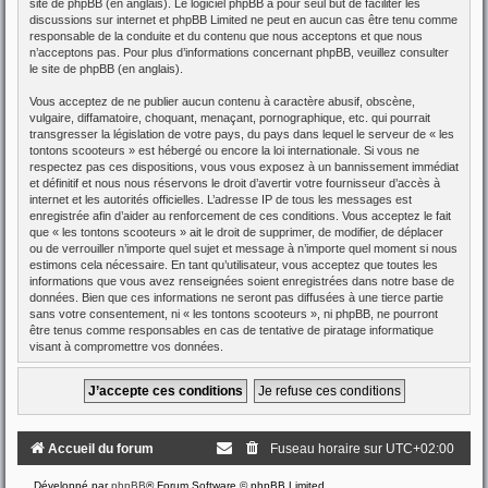
site de phpBB
(en anglais). Le logiciel phpBB a pour seul but de faciliter les
discussions sur internet et phpBB Limited ne peut en aucun cas être tenu comme
responsable de la conduite et du contenu que nous acceptons et que nous
n’acceptons pas. Pour plus d’informations concernant phpBB, veuillez consulter
le site de phpBB
(en anglais).
Vous acceptez de ne publier aucun contenu à caractère abusif, obscène,
vulgaire, diffamatoire, choquant, menaçant, pornographique, etc. qui pourrait
transgresser la législation de votre pays, du pays dans lequel le serveur de « les
tontons scooteurs » est hébergé ou encore la loi internationale. Si vous ne
respectez pas ces dispositions, vous vous exposez à un bannissement immédiat
et définitif et nous nous réservons le droit d’avertir votre fournisseur d’accès à
internet et les autorités officielles. L’adresse IP de tous les messages est
enregistrée afin d’aider au renforcement de ces conditions. Vous acceptez le fait
que « les tontons scooteurs » ait le droit de supprimer, de modifier, de déplacer
ou de verrouiller n’importe quel sujet et message à n’importe quel moment si nous
estimons cela nécessaire. En tant qu’utilisateur, vous acceptez que toutes les
informations que vous avez renseignées soient enregistrées dans notre base de
données. Bien que ces informations ne seront pas diffusées à une tierce partie
sans votre consentement, ni « les tontons scooteurs », ni phpBB, ne pourront
être tenus comme responsables en cas de tentative de piratage informatique
visant à compromettre vos données.
Accueil du forum
Fuseau horaire sur
UTC+02:00
Développé par
phpBB
® Forum Software © phpBB Limited