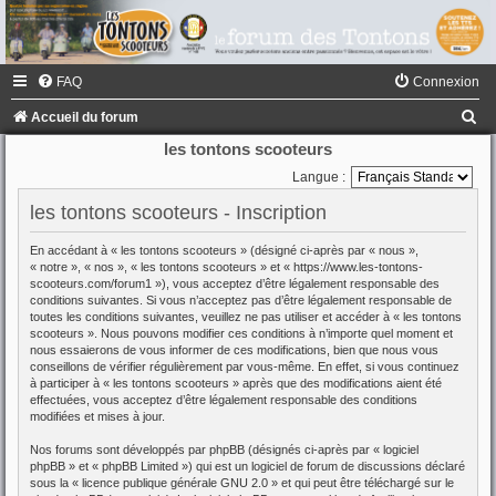
FAQ
Connexion
R
Accueil du forum
e
les tontons scooteurs
c
Langue :
h
les tontons scooteurs - Inscription
e
En accédant à « les tontons scooteurs » (désigné ci-après par « nous »,
r
« notre », « nos », « les tontons scooteurs » et « https://www.les-tontons-
scooteurs.com/forum1 »), vous acceptez d’être légalement responsable des
c
conditions suivantes. Si vous n’acceptez pas d’être légalement responsable de
toutes les conditions suivantes, veuillez ne pas utiliser et accéder à « les tontons
h
scooteurs ». Nous pouvons modifier ces conditions à n’importe quel moment et
e
nous essaierons de vous informer de ces modifications, bien que nous vous
conseillons de vérifier régulièrement par vous-même. En effet, si vous continuez
r
à participer à « les tontons scooteurs » après que des modifications aient été
effectuées, vous acceptez d’être légalement responsable des conditions
modifiées et mises à jour.
Nos forums sont développés par phpBB (désignés ci-après par « logiciel
phpBB » et « phpBB Limited ») qui est un logiciel de forum de discussions déclaré
sous la «
licence publique générale GNU 2.0
» et qui peut être téléchargé sur
le