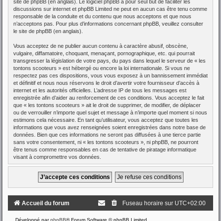
site de phpBB
(en anglais). Le logiciel phpBB a pour seul but de faciliter les
discussions sur internet et phpBB Limited ne peut en aucun cas être tenu comme
responsable de la conduite et du contenu que nous acceptons et que nous
n’acceptons pas. Pour plus d’informations concernant phpBB, veuillez consulter
le site de phpBB
(en anglais).
Vous acceptez de ne publier aucun contenu à caractère abusif, obscène,
vulgaire, diffamatoire, choquant, menaçant, pornographique, etc. qui pourrait
transgresser la législation de votre pays, du pays dans lequel le serveur de « les
tontons scooteurs » est hébergé ou encore la loi internationale. Si vous ne
respectez pas ces dispositions, vous vous exposez à un bannissement immédiat
et définitif et nous nous réservons le droit d’avertir votre fournisseur d’accès à
internet et les autorités officielles. L’adresse IP de tous les messages est
enregistrée afin d’aider au renforcement de ces conditions. Vous acceptez le fait
que « les tontons scooteurs » ait le droit de supprimer, de modifier, de déplacer
ou de verrouiller n’importe quel sujet et message à n’importe quel moment si nous
estimons cela nécessaire. En tant qu’utilisateur, vous acceptez que toutes les
informations que vous avez renseignées soient enregistrées dans notre base de
données. Bien que ces informations ne seront pas diffusées à une tierce partie
sans votre consentement, ni « les tontons scooteurs », ni phpBB, ne pourront
être tenus comme responsables en cas de tentative de piratage informatique
visant à compromettre vos données.
Accueil du forum
Fuseau horaire sur
UTC+02:00
Développé par
phpBB
® Forum Software © phpBB Limited