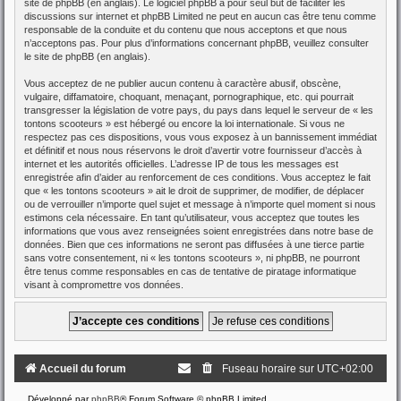
site de phpBB
(en anglais). Le logiciel phpBB a pour seul but de faciliter les
discussions sur internet et phpBB Limited ne peut en aucun cas être tenu comme
responsable de la conduite et du contenu que nous acceptons et que nous
n’acceptons pas. Pour plus d’informations concernant phpBB, veuillez consulter
le site de phpBB
(en anglais).
Vous acceptez de ne publier aucun contenu à caractère abusif, obscène,
vulgaire, diffamatoire, choquant, menaçant, pornographique, etc. qui pourrait
transgresser la législation de votre pays, du pays dans lequel le serveur de « les
tontons scooteurs » est hébergé ou encore la loi internationale. Si vous ne
respectez pas ces dispositions, vous vous exposez à un bannissement immédiat
et définitif et nous nous réservons le droit d’avertir votre fournisseur d’accès à
internet et les autorités officielles. L’adresse IP de tous les messages est
enregistrée afin d’aider au renforcement de ces conditions. Vous acceptez le fait
que « les tontons scooteurs » ait le droit de supprimer, de modifier, de déplacer
ou de verrouiller n’importe quel sujet et message à n’importe quel moment si nous
estimons cela nécessaire. En tant qu’utilisateur, vous acceptez que toutes les
informations que vous avez renseignées soient enregistrées dans notre base de
données. Bien que ces informations ne seront pas diffusées à une tierce partie
sans votre consentement, ni « les tontons scooteurs », ni phpBB, ne pourront
être tenus comme responsables en cas de tentative de piratage informatique
visant à compromettre vos données.
Accueil du forum
Fuseau horaire sur
UTC+02:00
Développé par
phpBB
® Forum Software © phpBB Limited