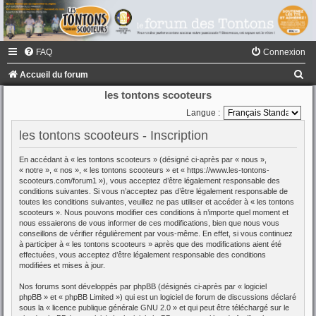
FAQ
Connexion
R
Accueil du forum
e
les tontons scooteurs
c
Langue :
h
les tontons scooteurs - Inscription
e
En accédant à « les tontons scooteurs » (désigné ci-après par « nous »,
r
« notre », « nos », « les tontons scooteurs » et « https://www.les-tontons-
scooteurs.com/forum1 »), vous acceptez d’être légalement responsable des
c
conditions suivantes. Si vous n’acceptez pas d’être légalement responsable de
toutes les conditions suivantes, veuillez ne pas utiliser et accéder à « les tontons
h
scooteurs ». Nous pouvons modifier ces conditions à n’importe quel moment et
e
nous essaierons de vous informer de ces modifications, bien que nous vous
conseillons de vérifier régulièrement par vous-même. En effet, si vous continuez
r
à participer à « les tontons scooteurs » après que des modifications aient été
effectuées, vous acceptez d’être légalement responsable des conditions
modifiées et mises à jour.
Nos forums sont développés par phpBB (désignés ci-après par « logiciel
phpBB » et « phpBB Limited ») qui est un logiciel de forum de discussions déclaré
sous la «
licence publique générale GNU 2.0
» et qui peut être téléchargé sur
le