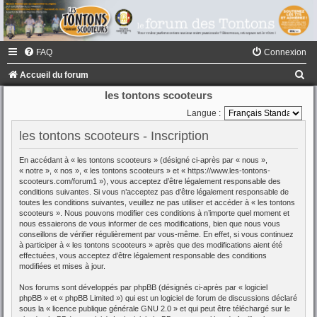
FAQ
Connexion
R
Accueil du forum
e
les tontons scooteurs
c
Langue :
h
les tontons scooteurs - Inscription
e
En accédant à « les tontons scooteurs » (désigné ci-après par « nous »,
r
« notre », « nos », « les tontons scooteurs » et « https://www.les-tontons-
scooteurs.com/forum1 »), vous acceptez d’être légalement responsable des
c
conditions suivantes. Si vous n’acceptez pas d’être légalement responsable de
toutes les conditions suivantes, veuillez ne pas utiliser et accéder à « les tontons
h
scooteurs ». Nous pouvons modifier ces conditions à n’importe quel moment et
e
nous essaierons de vous informer de ces modifications, bien que nous vous
conseillons de vérifier régulièrement par vous-même. En effet, si vous continuez
r
à participer à « les tontons scooteurs » après que des modifications aient été
effectuées, vous acceptez d’être légalement responsable des conditions
modifiées et mises à jour.
Nos forums sont développés par phpBB (désignés ci-après par « logiciel
phpBB » et « phpBB Limited ») qui est un logiciel de forum de discussions déclaré
sous la «
licence publique générale GNU 2.0
» et qui peut être téléchargé sur
le