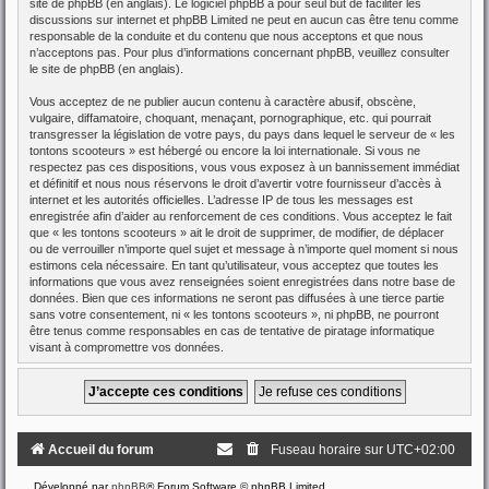
site de phpBB
(en anglais). Le logiciel phpBB a pour seul but de faciliter les
discussions sur internet et phpBB Limited ne peut en aucun cas être tenu comme
responsable de la conduite et du contenu que nous acceptons et que nous
n’acceptons pas. Pour plus d’informations concernant phpBB, veuillez consulter
le site de phpBB
(en anglais).
Vous acceptez de ne publier aucun contenu à caractère abusif, obscène,
vulgaire, diffamatoire, choquant, menaçant, pornographique, etc. qui pourrait
transgresser la législation de votre pays, du pays dans lequel le serveur de « les
tontons scooteurs » est hébergé ou encore la loi internationale. Si vous ne
respectez pas ces dispositions, vous vous exposez à un bannissement immédiat
et définitif et nous nous réservons le droit d’avertir votre fournisseur d’accès à
internet et les autorités officielles. L’adresse IP de tous les messages est
enregistrée afin d’aider au renforcement de ces conditions. Vous acceptez le fait
que « les tontons scooteurs » ait le droit de supprimer, de modifier, de déplacer
ou de verrouiller n’importe quel sujet et message à n’importe quel moment si nous
estimons cela nécessaire. En tant qu’utilisateur, vous acceptez que toutes les
informations que vous avez renseignées soient enregistrées dans notre base de
données. Bien que ces informations ne seront pas diffusées à une tierce partie
sans votre consentement, ni « les tontons scooteurs », ni phpBB, ne pourront
être tenus comme responsables en cas de tentative de piratage informatique
visant à compromettre vos données.
Accueil du forum
Fuseau horaire sur
UTC+02:00
Développé par
phpBB
® Forum Software © phpBB Limited