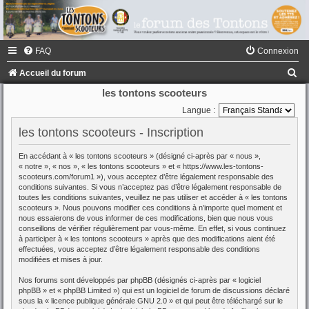
FAQ
Connexion
R
Accueil du forum
e
les tontons scooteurs
c
Langue :
h
les tontons scooteurs - Inscription
e
En accédant à « les tontons scooteurs » (désigné ci-après par « nous »,
r
« notre », « nos », « les tontons scooteurs » et « https://www.les-tontons-
scooteurs.com/forum1 »), vous acceptez d’être légalement responsable des
c
conditions suivantes. Si vous n’acceptez pas d’être légalement responsable de
toutes les conditions suivantes, veuillez ne pas utiliser et accéder à « les tontons
h
scooteurs ». Nous pouvons modifier ces conditions à n’importe quel moment et
e
nous essaierons de vous informer de ces modifications, bien que nous vous
conseillons de vérifier régulièrement par vous-même. En effet, si vous continuez
r
à participer à « les tontons scooteurs » après que des modifications aient été
effectuées, vous acceptez d’être légalement responsable des conditions
modifiées et mises à jour.
Nos forums sont développés par phpBB (désignés ci-après par « logiciel
phpBB » et « phpBB Limited ») qui est un logiciel de forum de discussions déclaré
sous la «
licence publique générale GNU 2.0
» et qui peut être téléchargé sur
le