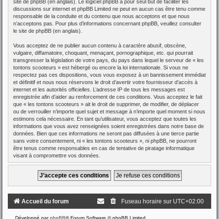
site de phpBB
(en anglais). Le logiciel phpBB a pour seul but de faciliter les
discussions sur internet et phpBB Limited ne peut en aucun cas être tenu comme
responsable de la conduite et du contenu que nous acceptons et que nous
n’acceptons pas. Pour plus d’informations concernant phpBB, veuillez consulter
le site de phpBB
(en anglais).
Vous acceptez de ne publier aucun contenu à caractère abusif, obscène,
vulgaire, diffamatoire, choquant, menaçant, pornographique, etc. qui pourrait
transgresser la législation de votre pays, du pays dans lequel le serveur de « les
tontons scooteurs » est hébergé ou encore la loi internationale. Si vous ne
respectez pas ces dispositions, vous vous exposez à un bannissement immédiat
et définitif et nous nous réservons le droit d’avertir votre fournisseur d’accès à
internet et les autorités officielles. L’adresse IP de tous les messages est
enregistrée afin d’aider au renforcement de ces conditions. Vous acceptez le fait
que « les tontons scooteurs » ait le droit de supprimer, de modifier, de déplacer
ou de verrouiller n’importe quel sujet et message à n’importe quel moment si nous
estimons cela nécessaire. En tant qu’utilisateur, vous acceptez que toutes les
informations que vous avez renseignées soient enregistrées dans notre base de
données. Bien que ces informations ne seront pas diffusées à une tierce partie
sans votre consentement, ni « les tontons scooteurs », ni phpBB, ne pourront
être tenus comme responsables en cas de tentative de piratage informatique
visant à compromettre vos données.
Accueil du forum
Fuseau horaire sur
UTC+02:00
Développé par
phpBB
® Forum Software © phpBB Limited