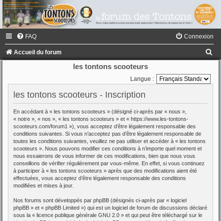
FAQ
Connexion
R
Accueil du forum
e
les tontons scooteurs
c
Langue :
h
les tontons scooteurs - Inscription
e
En accédant à « les tontons scooteurs » (désigné ci-après par « nous »,
r
« notre », « nos », « les tontons scooteurs » et « https://www.les-tontons-
scooteurs.com/forum1 »), vous acceptez d’être légalement responsable des
c
conditions suivantes. Si vous n’acceptez pas d’être légalement responsable de
toutes les conditions suivantes, veuillez ne pas utiliser et accéder à « les tontons
h
scooteurs ». Nous pouvons modifier ces conditions à n’importe quel moment et
e
nous essaierons de vous informer de ces modifications, bien que nous vous
conseillons de vérifier régulièrement par vous-même. En effet, si vous continuez
r
à participer à « les tontons scooteurs » après que des modifications aient été
effectuées, vous acceptez d’être légalement responsable des conditions
modifiées et mises à jour.
Nos forums sont développés par phpBB (désignés ci-après par « logiciel
phpBB » et « phpBB Limited ») qui est un logiciel de forum de discussions déclaré
sous la «
licence publique générale GNU 2.0
» et qui peut être téléchargé sur
le