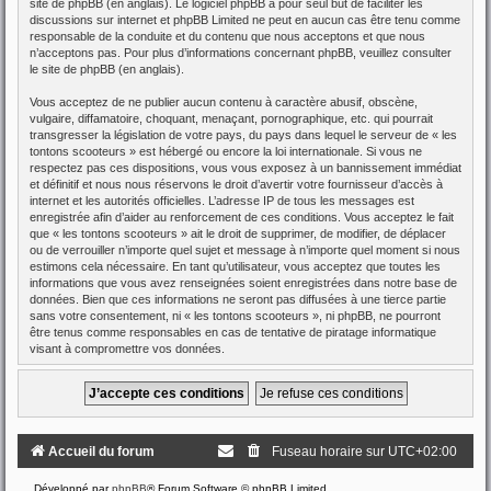
site de phpBB
(en anglais). Le logiciel phpBB a pour seul but de faciliter les
discussions sur internet et phpBB Limited ne peut en aucun cas être tenu comme
responsable de la conduite et du contenu que nous acceptons et que nous
n’acceptons pas. Pour plus d’informations concernant phpBB, veuillez consulter
le site de phpBB
(en anglais).
Vous acceptez de ne publier aucun contenu à caractère abusif, obscène,
vulgaire, diffamatoire, choquant, menaçant, pornographique, etc. qui pourrait
transgresser la législation de votre pays, du pays dans lequel le serveur de « les
tontons scooteurs » est hébergé ou encore la loi internationale. Si vous ne
respectez pas ces dispositions, vous vous exposez à un bannissement immédiat
et définitif et nous nous réservons le droit d’avertir votre fournisseur d’accès à
internet et les autorités officielles. L’adresse IP de tous les messages est
enregistrée afin d’aider au renforcement de ces conditions. Vous acceptez le fait
que « les tontons scooteurs » ait le droit de supprimer, de modifier, de déplacer
ou de verrouiller n’importe quel sujet et message à n’importe quel moment si nous
estimons cela nécessaire. En tant qu’utilisateur, vous acceptez que toutes les
informations que vous avez renseignées soient enregistrées dans notre base de
données. Bien que ces informations ne seront pas diffusées à une tierce partie
sans votre consentement, ni « les tontons scooteurs », ni phpBB, ne pourront
être tenus comme responsables en cas de tentative de piratage informatique
visant à compromettre vos données.
Accueil du forum
Fuseau horaire sur
UTC+02:00
Développé par
phpBB
® Forum Software © phpBB Limited