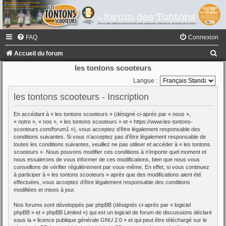
FAQ
Connexion
R
Accueil du forum
e
les tontons scooteurs
c
Langue :
h
les tontons scooteurs - Inscription
e
En accédant à « les tontons scooteurs » (désigné ci-après par « nous »,
r
« notre », « nos », « les tontons scooteurs » et « https://www.les-tontons-
scooteurs.com/forum1 »), vous acceptez d’être légalement responsable des
c
conditions suivantes. Si vous n’acceptez pas d’être légalement responsable de
toutes les conditions suivantes, veuillez ne pas utiliser et accéder à « les tontons
h
scooteurs ». Nous pouvons modifier ces conditions à n’importe quel moment et
e
nous essaierons de vous informer de ces modifications, bien que nous vous
conseillons de vérifier régulièrement par vous-même. En effet, si vous continuez
r
à participer à « les tontons scooteurs » après que des modifications aient été
effectuées, vous acceptez d’être légalement responsable des conditions
modifiées et mises à jour.
Nos forums sont développés par phpBB (désignés ci-après par « logiciel
phpBB » et « phpBB Limited ») qui est un logiciel de forum de discussions déclaré
sous la «
licence publique générale GNU 2.0
» et qui peut être téléchargé sur
le