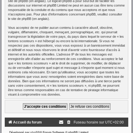
site de phpBB
(en anglais). Le logiciel phpBB a pour seul but de faciliter les
discussions sur internet et phpBB Limited ne peut en aucun cas être tenu comme
responsable de la conduite et du contenu que nous acceptons et que nous
n’acceptons pas. Pour plus d’informations concernant phpBB, veuillez consulter
le site de phpBB
(en anglais).
Vous acceptez de ne publier aucun contenu à caractère abusif, obscène,
vulgaire, diffamatoire, choquant, menaçant, pornographique, etc. qui pourrait
transgresser la législation de votre pays, du pays dans lequel le serveur de « les
tontons scooteurs » est hébergé ou encore la loi internationale. Si vous ne
respectez pas ces dispositions, vous vous exposez à un bannissement immédiat
et définitif et nous nous réservons le droit d’avertir votre fournisseur d’accès à
internet et les autorités officielles. L’adresse IP de tous les messages est
enregistrée afin d’aider au renforcement de ces conditions. Vous acceptez le fait
que « les tontons scooteurs » ait le droit de supprimer, de modifier, de déplacer
ou de verrouiller n’importe quel sujet et message à n’importe quel moment si nous
estimons cela nécessaire. En tant qu’utilisateur, vous acceptez que toutes les
informations que vous avez renseignées soient enregistrées dans notre base de
données. Bien que ces informations ne seront pas diffusées à une tierce partie
sans votre consentement, ni « les tontons scooteurs », ni phpBB, ne pourront
être tenus comme responsables en cas de tentative de piratage informatique
visant à compromettre vos données.
Accueil du forum
Fuseau horaire sur
UTC+02:00
Développé par
phpBB
® Forum Software © phpBB Limited