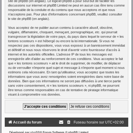
site de phpBB
(en anglais). Le logiciel phpBB a pour seul but de faciliter les
discussions sur internet et phpBB Limited ne peut en aucun cas être tenu comme
responsable de la conduite et du contenu que nous acceptons et que nous
n’acceptons pas. Pour plus d’informations concernant phpBB, veuillez consulter
le site de phpBB
(en anglais).
Vous acceptez de ne publier aucun contenu à caractère abusif, obscène,
vulgaire, diffamatoire, choquant, menaçant, pornographique, etc. qui pourrait
transgresser la législation de votre pays, du pays dans lequel le serveur de « les
tontons scooteurs » est hébergé ou encore la loi internationale. Si vous ne
respectez pas ces dispositions, vous vous exposez à un bannissement immédiat
et définitif et nous nous réservons le droit d’avertir votre fournisseur d’accès à
internet et les autorités officielles. L’adresse IP de tous les messages est
enregistrée afin d’aider au renforcement de ces conditions. Vous acceptez le fait
que « les tontons scooteurs » ait le droit de supprimer, de modifier, de déplacer
ou de verrouiller n’importe quel sujet et message à n’importe quel moment si nous
estimons cela nécessaire. En tant qu’utilisateur, vous acceptez que toutes les
informations que vous avez renseignées soient enregistrées dans notre base de
données. Bien que ces informations ne seront pas diffusées à une tierce partie
sans votre consentement, ni « les tontons scooteurs », ni phpBB, ne pourront
être tenus comme responsables en cas de tentative de piratage informatique
visant à compromettre vos données.
Accueil du forum
Fuseau horaire sur
UTC+02:00
Développé par
phpBB
® Forum Software © phpBB Limited