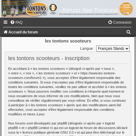
FAQ
Connexion
R
Accueil du forum
e
les tontons scooteurs
c
Langue :
h
les tontons scooteurs - Inscription
e
En accédant à « les tontons scooteurs » (désigné ci-après par « nous »,
r
« notre », « nos », « les tontons scooteurs » et « https://www.les-tontons-
scooteurs.com/forum1 »), vous acceptez d’être légalement responsable des
c
conditions suivantes. Si vous n’acceptez pas d’être légalement responsable de
toutes les conditions suivantes, veuillez ne pas utiliser et accéder à « les tontons
h
scooteurs ». Nous pouvons modifier ces conditions à n’importe quel moment et
e
nous essaierons de vous informer de ces modifications, bien que nous vous
conseillons de vérifier régulièrement par vous-même. En effet, si vous continuez
r
à participer à « les tontons scooteurs » après que des modifications aient été
effectuées, vous acceptez d’être légalement responsable des conditions
modifiées et mises à jour.
Nos forums sont développés par phpBB (désignés ci-après par « logiciel
phpBB » et « phpBB Limited ») qui est un logiciel de forum de discussions déclaré
sous la «
licence publique générale GNU 2.0
» et qui peut être téléchargé sur
le