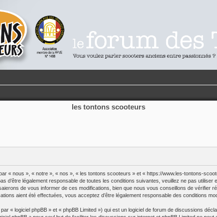
les tontons scooteurs
par « nous », « notre », « nos », « les tontons scooteurs » et « https://www.les-tontons-sco
s d’être légalement responsable de toutes les conditions suivantes, veuillez ne pas utilise
saierons de vous informer de ces modifications, bien que nous vous conseillons de vérifier r
cations aient été effectuées, vous acceptez d’être légalement responsable des conditions modi
r « logiciel phpBB » et « phpBB Limited ») qui est un logiciel de forum de discussions décl