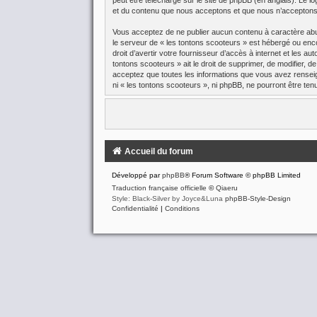
peut être téléchargé sur
le site de phpBB
(en anglais). Le lo
et du contenu que nous acceptons et que nous n’acceptons 
Vous acceptez de ne publier aucun contenu à caractère abusi
le serveur de « les tontons scooteurs » est hébergé ou enco
droit d’avertir votre fournisseur d’accès à internet et les a
tontons scooteurs » ait le droit de supprimer, de modifier, 
acceptez que toutes les informations que vous avez renseig
ni « les tontons scooteurs », ni phpBB, ne pourront être t
Accueil du forum
Développé par
phpBB
® Forum Software © phpBB Limited
Traduction française officielle
©
Qiaeru
Style: Black-Silver by Joyce&Luna
phpBB-Style-Design
Confidentialité
|
Conditions