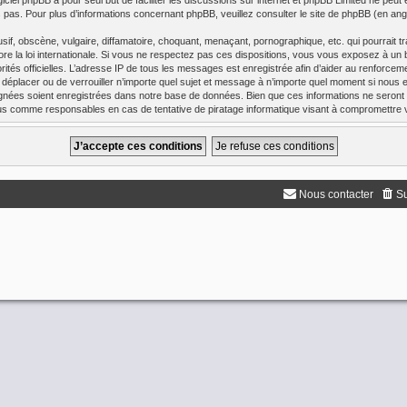
giciel phpBB a pour seul but de faciliter les discussions sur internet et phpBB Limited ne p
pas. Pour plus d’informations concernant phpBB, veuillez consulter
le site de phpBB
(en angl
f, obscène, vulgaire, diffamatoire, choquant, menaçant, pornographique, etc. qui pourrait tr
re la loi internationale. Si vous ne respectez pas ces dispositions, vous vous exposez à un 
utorités officielles. L’adresse IP de tous les messages est enregistrée afin d’aider au renforce
de déplacer ou de verrouiller n’importe quel sujet et message à n’importe quel moment si nous e
nées soient enregistrées dans notre base de données. Bien que ces informations ne seront 
enus comme responsables en cas de tentative de piratage informatique visant à compromettre
Nous contacter
Su