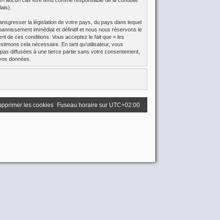
eut en aucun cas être tenu comme responsable de la conduite
ais).
ansgresser la législation de votre pays, du pays dans lequel
bannissement immédiat et définitif et nous nous réservons le
ment de ces conditions. Vous acceptez le fait que « les
stimons cela nécessaire. En tant qu’utilisateur, vous
pas diffusées à une tierce partie sans votre consentement,
 vos données.
pprimer les cookies
Fuseau horaire sur
UTC+02:00