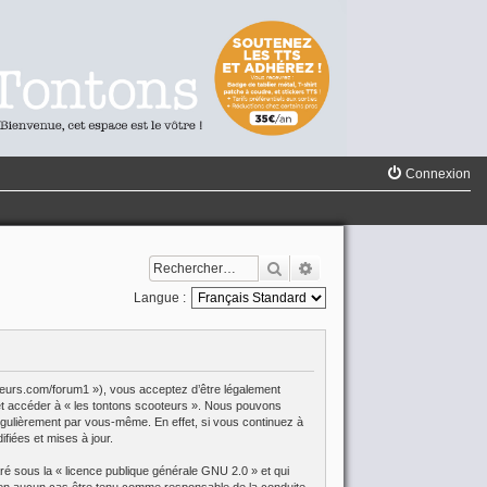
Connexion
Rechercher
Recherche avancée
Langue :
oteurs.com/forum1 »), vous acceptez d’être légalement
r et accéder à « les tontons scooteurs ». Nous pouvons
égulièrement par vous-même. En effet, si vous continuez à
fiées et mises à jour.
aré sous la «
licence publique générale GNU 2.0
» et qui