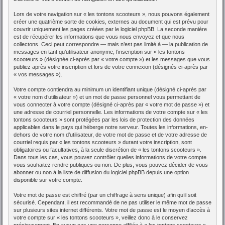
Lors de votre navigation sur « les tontons scooteurs », nous pouvons également
créer une quatrième sorte de cookies, externes au document qui est prévu pour
couvrir uniquement les pages créées par le logiciel phpBB. La seconde manière
est de récupérer les informations que vous nous envoyez et que nous
collectons. Ceci peut correspondre — mais n’est pas limité à — la publication de
messages en tant qu’utilisateur anonyme, l’inscription sur « les tontons
scooteurs » (désignée ci-après par « votre compte ») et les messages que vous
publiez après votre inscription et lors de votre connexion (désignés ci-après par
« vos messages »).
Votre compte contiendra au minimum un identifiant unique (désigné ci-après par
« votre nom d’utilisateur ») et un mot de passe personnel vous permettant de
vous connecter à votre compte (désigné ci-après par « votre mot de passe ») et
une adresse de courriel personnelle. Les informations de votre compte sur « les
tontons scooteurs » sont protégées par les lois de protection des données
applicables dans le pays qui héberge notre serveur. Toutes les informations, en-
dehors de votre nom d’utilisateur, de votre mot de passe et de votre adresse de
courriel requis par « les tontons scooteurs » durant votre inscription, sont
obligatoires ou facultatives, à la seule discrétion de « les tontons scooteurs ».
Dans tous les cas, vous pouvez contrôler quelles informations de votre compte
vous souhaitez rendre publiques ou non. De plus, vous pouvez décider de vous
abonner ou non à la liste de diffusion du logiciel phpBB depuis une option
disponible sur votre compte.
Votre mot de passe est chiffré (par un chiffrage à sens unique) afin qu’il soit
sécurisé. Cependant, il est recommandé de ne pas utiliser le même mot de passe
sur plusieurs sites internet différents. Votre mot de passe est le moyen d’accès à
votre compte sur « les tontons scooteurs », veillez donc à le conservez
précieusement. En aucun cas une personne affiliée à « les tontons scooteurs »,