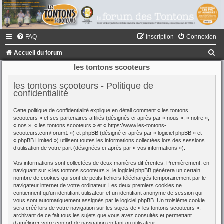
FAQ
Inscription
Connexion
R
Accueil du forum
e
les tontons scooteurs
c
les tontons scooteurs - Politique de
h
confidentialité
e
Cette politique de confidentialité explique en détail comment « les tontons
r
scooteurs » et ses partenaires affiliés (désignés ci-après par « nous », « notre »,
« nos », « les tontons scooteurs » et « https://www.les-tontons-
c
scooteurs.com/forum1 ») et phpBB (désigné ci-après par « logiciel phpBB » et
« phpBB Limited ») utilisent toutes les informations collectées lors des sessions
h
d’utilisation de votre part (désignées ci-après par « vos informations »).
e
Vos informations sont collectées de deux manières différentes. Premièrement, en
r
naviguant sur « les tontons scooteurs », le logiciel phpBB génèrera un certain
nombre de cookies qui sont de petits fichiers téléchargés temporairement par le
navigateur internet de votre ordinateur. Les deux premiers cookies ne
contiennent qu’un identifiant utilisateur et un identifiant anonyme de session qui
vous sont automatiquement assignés par le logiciel phpBB. Un troisième cookie
sera créé lors de votre navigation sur les sujets de « les tontons scooteurs »,
archivant de ce fait tous les sujets que vous avez consultés et permettant
d’améliorer votre confort de navigation en tant qu’utilisateur.