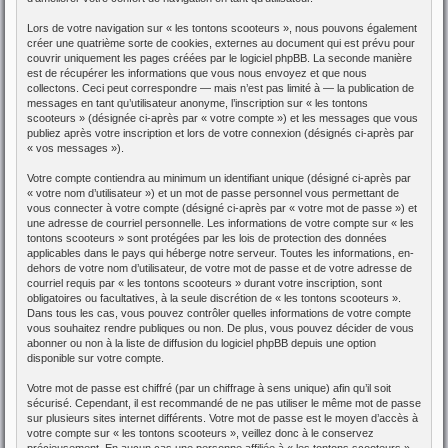
Lors de votre navigation sur « les tontons scooteurs », nous pouvons également
créer une quatrième sorte de cookies, externes au document qui est prévu pour
couvrir uniquement les pages créées par le logiciel phpBB. La seconde manière
est de récupérer les informations que vous nous envoyez et que nous
collectons. Ceci peut correspondre — mais n’est pas limité à — la publication de
messages en tant qu’utilisateur anonyme, l’inscription sur « les tontons
scooteurs » (désignée ci-après par « votre compte ») et les messages que vous
publiez après votre inscription et lors de votre connexion (désignés ci-après par
« vos messages »).
Votre compte contiendra au minimum un identifiant unique (désigné ci-après par
« votre nom d’utilisateur ») et un mot de passe personnel vous permettant de
vous connecter à votre compte (désigné ci-après par « votre mot de passe ») et
une adresse de courriel personnelle. Les informations de votre compte sur « les
tontons scooteurs » sont protégées par les lois de protection des données
applicables dans le pays qui héberge notre serveur. Toutes les informations, en-
dehors de votre nom d’utilisateur, de votre mot de passe et de votre adresse de
courriel requis par « les tontons scooteurs » durant votre inscription, sont
obligatoires ou facultatives, à la seule discrétion de « les tontons scooteurs ».
Dans tous les cas, vous pouvez contrôler quelles informations de votre compte
vous souhaitez rendre publiques ou non. De plus, vous pouvez décider de vous
abonner ou non à la liste de diffusion du logiciel phpBB depuis une option
disponible sur votre compte.
Votre mot de passe est chiffré (par un chiffrage à sens unique) afin qu’il soit
sécurisé. Cependant, il est recommandé de ne pas utiliser le même mot de passe
sur plusieurs sites internet différents. Votre mot de passe est le moyen d’accès à
votre compte sur « les tontons scooteurs », veillez donc à le conservez
précieusement. En aucun cas une personne affiliée à « les tontons scooteurs »,