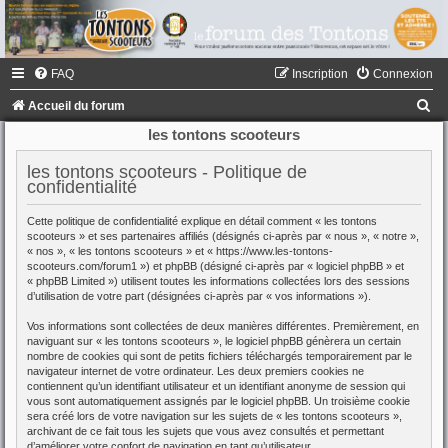
FAQ
Inscription
Connexion
R
Accueil du forum
e
les tontons scooteurs
c
les tontons scooteurs - Politique de
h
confidentialité
e
Cette politique de confidentialité explique en détail comment « les tontons
r
scooteurs » et ses partenaires affiliés (désignés ci-après par « nous », « notre »,
« nos », « les tontons scooteurs » et « https://www.les-tontons-
c
scooteurs.com/forum1 ») et phpBB (désigné ci-après par « logiciel phpBB » et
« phpBB Limited ») utilisent toutes les informations collectées lors des sessions
h
d’utilisation de votre part (désignées ci-après par « vos informations »).
e
Vos informations sont collectées de deux manières différentes. Premièrement, en
r
naviguant sur « les tontons scooteurs », le logiciel phpBB génèrera un certain
nombre de cookies qui sont de petits fichiers téléchargés temporairement par le
navigateur internet de votre ordinateur. Les deux premiers cookies ne
contiennent qu’un identifiant utilisateur et un identifiant anonyme de session qui
vous sont automatiquement assignés par le logiciel phpBB. Un troisième cookie
sera créé lors de votre navigation sur les sujets de « les tontons scooteurs »,
archivant de ce fait tous les sujets que vous avez consultés et permettant
d’améliorer votre confort de navigation en tant qu’utilisateur.