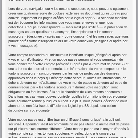
Lors de votre navigation sur « les tontons scooteurs », nous pouvons également
créer une quatrième sorte de cookies, externes au document qui est prévu pour
couvrir uniquement les pages créées par le logiciel phpBB. La seconde manière
est de récupérer les informations que vous nous envoyez et que nous
collectons. Ceci peut correspondre — mais n’est pas limité à — la publication de
messages en tant qu’utilisateur anonyme, l’inscription sur « les tontons
scooteurs » (désignée ci-après par « votre compte ») et les messages que vous
publiez après votre inscription et lors de votre connexion (désignés ci-après par
« vos messages »).
Votre compte contiendra au minimum un identifiant unique (désigné ci-après par
« votre nom d’utilisateur ») et un mot de passe personnel vous permettant de
vous connecter à votre compte (désigné ci-après par « votre mot de passe ») et
une adresse de courriel personnelle. Les informations de votre compte sur « les
tontons scooteurs » sont protégées par les lois de protection des données
applicables dans le pays qui héberge notre serveur. Toutes les informations, en-
dehors de votre nom d’utilisateur, de votre mot de passe et de votre adresse de
courriel requis par « les tontons scooteurs » durant votre inscription, sont
obligatoires ou facultatives, à la seule discrétion de « les tontons scooteurs ».
Dans tous les cas, vous pouvez contrôler quelles informations de votre compte
vous souhaitez rendre publiques ou non. De plus, vous pouvez décider de vous
abonner ou non à la liste de diffusion du logiciel phpBB depuis une option
disponible sur votre compte.
Votre mot de passe est chiffré (par un chiffrage à sens unique) afin qu’il soit
sécurisé. Cependant, il est recommandé de ne pas utiliser le même mot de passe
sur plusieurs sites internet différents. Votre mot de passe est le moyen d’accès à
votre compte sur « les tontons scooteurs », veillez donc à le conservez
précieusement. En aucun cas une personne affiliée à « les tontons scooteurs »,