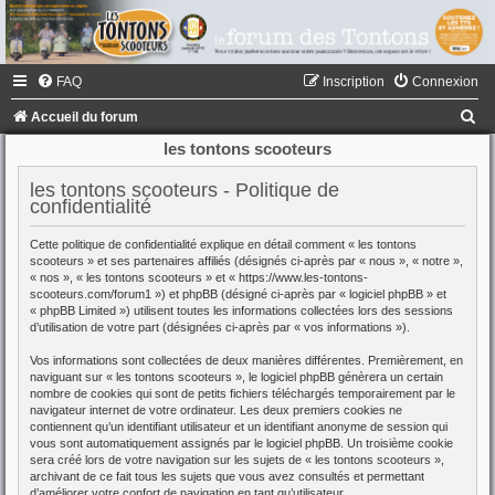
FAQ
Inscription
Connexion
R
Accueil du forum
e
les tontons scooteurs
c
les tontons scooteurs - Politique de
h
confidentialité
e
Cette politique de confidentialité explique en détail comment « les tontons
r
scooteurs » et ses partenaires affiliés (désignés ci-après par « nous », « notre »,
« nos », « les tontons scooteurs » et « https://www.les-tontons-
c
scooteurs.com/forum1 ») et phpBB (désigné ci-après par « logiciel phpBB » et
« phpBB Limited ») utilisent toutes les informations collectées lors des sessions
h
d’utilisation de votre part (désignées ci-après par « vos informations »).
e
Vos informations sont collectées de deux manières différentes. Premièrement, en
r
naviguant sur « les tontons scooteurs », le logiciel phpBB génèrera un certain
nombre de cookies qui sont de petits fichiers téléchargés temporairement par le
navigateur internet de votre ordinateur. Les deux premiers cookies ne
contiennent qu’un identifiant utilisateur et un identifiant anonyme de session qui
vous sont automatiquement assignés par le logiciel phpBB. Un troisième cookie
sera créé lors de votre navigation sur les sujets de « les tontons scooteurs »,
archivant de ce fait tous les sujets que vous avez consultés et permettant
d’améliorer votre confort de navigation en tant qu’utilisateur.