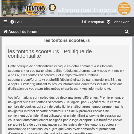
FAQ
Inscription
Connexion
R
Accueil du forum
e
les tontons scooteurs
c
les tontons scooteurs - Politique de
h
confidentialité
e
Cette politique de confidentialité explique en détail comment « les tontons
r
scooteurs » et ses partenaires affiliés (désignés ci-après par « nous », « notre »,
« nos », « les tontons scooteurs » et « https://www.les-tontons-
c
scooteurs.com/forum1 ») et phpBB (désigné ci-après par « logiciel phpBB » et
« phpBB Limited ») utilisent toutes les informations collectées lors des sessions
h
d’utilisation de votre part (désignées ci-après par « vos informations »).
e
Vos informations sont collectées de deux manières différentes. Premièrement, en
r
naviguant sur « les tontons scooteurs », le logiciel phpBB génèrera un certain
nombre de cookies qui sont de petits fichiers téléchargés temporairement par le
navigateur internet de votre ordinateur. Les deux premiers cookies ne
contiennent qu’un identifiant utilisateur et un identifiant anonyme de session qui
vous sont automatiquement assignés par le logiciel phpBB. Un troisième cookie
sera créé lors de votre navigation sur les sujets de « les tontons scooteurs »,
archivant de ce fait tous les sujets que vous avez consultés et permettant
d’améliorer votre confort de navigation en tant qu’utilisateur.