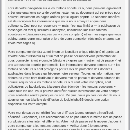
Lors de votre navigation sur « les tontons scooteurs », nous pouvons également
créer une quatrième sorte de cookies, externes au document qui est prévu pour
couvrir uniquement les pages créées par le logiciel phpBB. La seconde manière
est de récupérer les informations que vous nous envoyez et que nous
collectons. Ceci peut correspondre — mais n’est pas limité à — la publication de
messages en tant qu’utilisateur anonyme, l’inscription sur « les tontons
scooteurs » (désignée ci-après par « votre compte ») et les messages que vous
publiez après votre inscription et lors de votre connexion (désignés ci-après par
« vos messages »).
Votre compte contiendra au minimum un identifiant unique (désigné ci-après par
« votre nom d’utilisateur ») et un mot de passe personnel vous permettant de
vous connecter à votre compte (désigné ci-après par « votre mot de passe ») et
une adresse de courriel personnelle. Les informations de votre compte sur « les
tontons scooteurs » sont protégées par les lois de protection des données
applicables dans le pays qui héberge notre serveur. Toutes les informations, en-
dehors de votre nom d’utilisateur, de votre mot de passe et de votre adresse de
courriel requis par « les tontons scooteurs » durant votre inscription, sont
obligatoires ou facultatives, à la seule discrétion de « les tontons scooteurs ».
Dans tous les cas, vous pouvez contrôler quelles informations de votre compte
vous souhaitez rendre publiques ou non. De plus, vous pouvez décider de vous
abonner ou non à la liste de diffusion du logiciel phpBB depuis une option
disponible sur votre compte.
Votre mot de passe est chiffré (par un chiffrage à sens unique) afin qu’il soit
sécurisé. Cependant, il est recommandé de ne pas utiliser le même mot de passe
sur plusieurs sites internet différents. Votre mot de passe est le moyen d’accès à
votre compte sur « les tontons scooteurs », veillez donc à le conservez
précieusement. En aucun cas une personne affiliée à « les tontons scooteurs »,