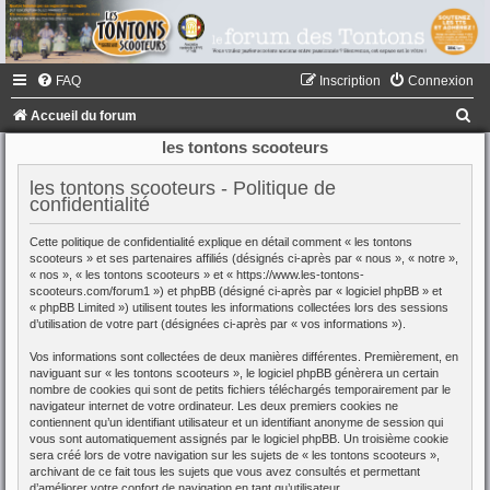
FAQ
Inscription
Connexion
R
Accueil du forum
e
les tontons scooteurs
c
les tontons scooteurs - Politique de
h
confidentialité
e
Cette politique de confidentialité explique en détail comment « les tontons
r
scooteurs » et ses partenaires affiliés (désignés ci-après par « nous », « notre »,
« nos », « les tontons scooteurs » et « https://www.les-tontons-
c
scooteurs.com/forum1 ») et phpBB (désigné ci-après par « logiciel phpBB » et
« phpBB Limited ») utilisent toutes les informations collectées lors des sessions
h
d’utilisation de votre part (désignées ci-après par « vos informations »).
e
Vos informations sont collectées de deux manières différentes. Premièrement, en
r
naviguant sur « les tontons scooteurs », le logiciel phpBB génèrera un certain
nombre de cookies qui sont de petits fichiers téléchargés temporairement par le
navigateur internet de votre ordinateur. Les deux premiers cookies ne
contiennent qu’un identifiant utilisateur et un identifiant anonyme de session qui
vous sont automatiquement assignés par le logiciel phpBB. Un troisième cookie
sera créé lors de votre navigation sur les sujets de « les tontons scooteurs »,
archivant de ce fait tous les sujets que vous avez consultés et permettant
d’améliorer votre confort de navigation en tant qu’utilisateur.