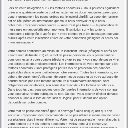
Lors de votre navigation sur « les tontons scooteurs », nous pouvons également
créer une quatrième sorte de cookies, externes au document qui est prévu pour
couvrir uniquement les pages créées par le logiciel phpBB. La seconde manière
est de récupérer les informations que vous nous envoyez et que nous
collectons. Ceci peut correspondre — mais n’est pas limité à — la publication de
messages en tant qu’utilisateur anonyme, l’inscription sur « les tontons
scooteurs » (désignée ci-après par « votre compte ») et les messages que vous
publiez après votre inscription et lors de votre connexion (désignés ci-après par
« vos messages »).
Votre compte contiendra au minimum un identifiant unique (désigné ci-après par
« votre nom d’utilisateur ») et un mot de passe personnel vous permettant de
vous connecter à votre compte (désigné ci-après par « votre mot de passe ») et
une adresse de courriel personnelle. Les informations de votre compte sur « les
tontons scooteurs » sont protégées par les lois de protection des données
applicables dans le pays qui héberge notre serveur. Toutes les informations, en-
dehors de votre nom d’utilisateur, de votre mot de passe et de votre adresse de
courriel requis par « les tontons scooteurs » durant votre inscription, sont
obligatoires ou facultatives, à la seule discrétion de « les tontons scooteurs ».
Dans tous les cas, vous pouvez contrôler quelles informations de votre compte
vous souhaitez rendre publiques ou non. De plus, vous pouvez décider de vous
abonner ou non à la liste de diffusion du logiciel phpBB depuis une option
disponible sur votre compte.
Votre mot de passe est chiffré (par un chiffrage à sens unique) afin qu’il soit
sécurisé. Cependant, il est recommandé de ne pas utiliser le même mot de passe
sur plusieurs sites internet différents. Votre mot de passe est le moyen d’accès à
votre compte sur « les tontons scooteurs », veillez donc à le conservez
précieusement. En aucun cas une personne affiliée à « les tontons scooteurs »,