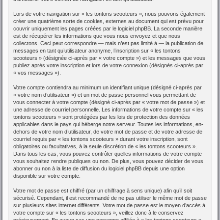
Lors de votre navigation sur « les tontons scooteurs », nous pouvons également
créer une quatrième sorte de cookies, externes au document qui est prévu pour
couvrir uniquement les pages créées par le logiciel phpBB. La seconde manière
est de récupérer les informations que vous nous envoyez et que nous
collectons. Ceci peut correspondre — mais n’est pas limité à — la publication de
messages en tant qu’utilisateur anonyme, l’inscription sur « les tontons
scooteurs » (désignée ci-après par « votre compte ») et les messages que vous
publiez après votre inscription et lors de votre connexion (désignés ci-après par
« vos messages »).
Votre compte contiendra au minimum un identifiant unique (désigné ci-après par
« votre nom d’utilisateur ») et un mot de passe personnel vous permettant de
vous connecter à votre compte (désigné ci-après par « votre mot de passe ») et
une adresse de courriel personnelle. Les informations de votre compte sur « les
tontons scooteurs » sont protégées par les lois de protection des données
applicables dans le pays qui héberge notre serveur. Toutes les informations, en-
dehors de votre nom d’utilisateur, de votre mot de passe et de votre adresse de
courriel requis par « les tontons scooteurs » durant votre inscription, sont
obligatoires ou facultatives, à la seule discrétion de « les tontons scooteurs ».
Dans tous les cas, vous pouvez contrôler quelles informations de votre compte
vous souhaitez rendre publiques ou non. De plus, vous pouvez décider de vous
abonner ou non à la liste de diffusion du logiciel phpBB depuis une option
disponible sur votre compte.
Votre mot de passe est chiffré (par un chiffrage à sens unique) afin qu’il soit
sécurisé. Cependant, il est recommandé de ne pas utiliser le même mot de passe
sur plusieurs sites internet différents. Votre mot de passe est le moyen d’accès à
votre compte sur « les tontons scooteurs », veillez donc à le conservez
précieusement. En aucun cas une personne affiliée à « les tontons scooteurs »,