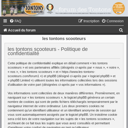
FAQ
Inscription
Connexion
R
Accueil du forum
e
les tontons scooteurs
c
les tontons scooteurs - Politique de
h
confidentialité
e
Cette politique de confidentialité explique en détail comment « les tontons
r
scooteurs » et ses partenaires affiliés (désignés ci-après par « nous », « notre »,
« nos », « les tontons scooteurs » et « https://www.les-tontons-
c
scooteurs.com/forum1 ») et phpBB (désigné ci-après par « logiciel phpBB » et
« phpBB Limited ») utilisent toutes les informations collectées lors des sessions
h
d’utilisation de votre part (désignées ci-après par « vos informations »).
e
Vos informations sont collectées de deux manières différentes. Premièrement, en
r
naviguant sur « les tontons scooteurs », le logiciel phpBB génèrera un certain
nombre de cookies qui sont de petits fichiers téléchargés temporairement par le
navigateur internet de votre ordinateur. Les deux premiers cookies ne
contiennent qu’un identifiant utilisateur et un identifiant anonyme de session qui
vous sont automatiquement assignés par le logiciel phpBB. Un troisième cookie
sera créé lors de votre navigation sur les sujets de « les tontons scooteurs »,
archivant de ce fait tous les sujets que vous avez consultés et permettant
d’améliorer votre confort de navigation en tant qu’utilisateur.