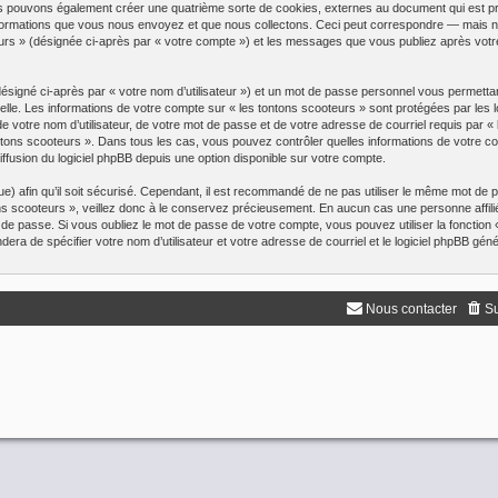
ous pouvons également créer une quatrième sorte de cookies, externes au document qui est p
formations que vous nous envoyez et que nous collectons. Ceci peut correspondre — mais n’e
teurs » (désignée ci-après par « votre compte ») et les messages que vous publiez après votre
désigné ci-après par « votre nom d’utilisateur ») et un mot de passe personnel vous permett
lle. Les informations de votre compte sur « les tontons scooteurs » sont protégées par les l
 votre nom d’utilisateur, de votre mot de passe et de votre adresse de courriel requis par « 
s tontons scooteurs ». Dans tous les cas, vous pouvez contrôler quelles informations de votre
ffusion du logiciel phpBB depuis une option disponible sur votre compte.
ue) afin qu’il soit sécurisé. Cependant, il est recommandé de ne pas utiliser le même mot de pa
s scooteurs », veillez donc à le conservez précieusement. En aucun cas une personne affilié
 de passe. Si vous oubliez le mot de passe de votre compte, vous pouvez utiliser la fonction
ndera de spécifier votre nom d’utilisateur et votre adresse de courriel et le logiciel phpBB 
Nous contacter
Su