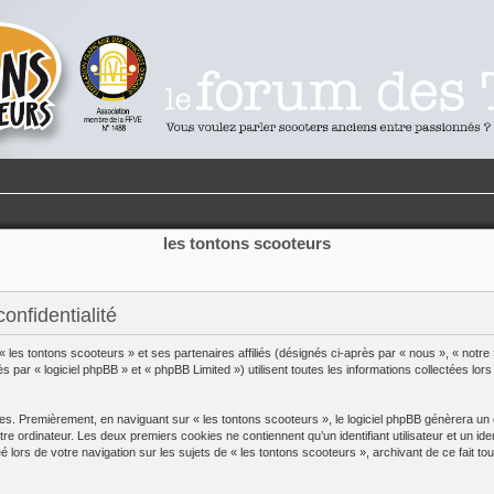
les tontons scooteurs
onfidentialité
 « les tontons scooteurs » et ses partenaires affiliés (désignés ci-après par « nous », « notre 
ar « logiciel phpBB » et « phpBB Limited ») utilisent toutes les informations collectées lors 
es. Premièrement, en naviguant sur « les tontons scooteurs », le logiciel phpBB génèrera un c
tre ordinateur. Les deux premiers cookies ne contiennent qu’un identifiant utilisateur et un 
é lors de votre navigation sur les sujets de « les tontons scooteurs », archivant de ce fait t