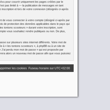
révu pour couvrir uniquement les pages créées par le
st pas limité à — la publication de messages en tant
 inscription et lors de votre connexion (désignés ci-après
ant de vous connecter à votre compte (désigné ci-après par
ois de protection des données applicables dans le pays qui
les tontons scooteurs » durant votre inscription, sont
 compte vous souhaitez rendre publiques ou non. De plus,
sse sur plusieurs sites internet différents. Votre mot de
e à « les tontons scooteurs », à phpBB ou à un site de
 « J’ai perdu mon mot de passe » qui est proposée par
générera alors un nouveau mot de passe afin que vous puissiez
pprimer les cookies
Fuseau horaire sur
UTC+02:00