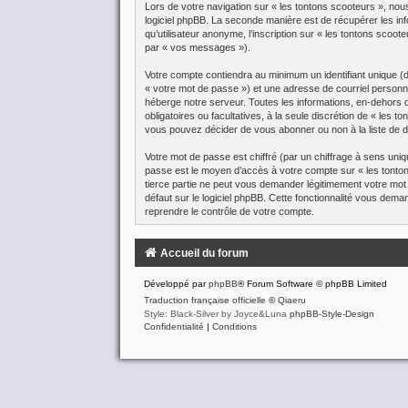
Lors de votre navigation sur « les tontons scooteurs », n
logiciel phpBB. La seconde manière est de récupérer les in
qu’utilisateur anonyme, l’inscription sur « les tontons scoo
par « vos messages »).
Votre compte contiendra au minimum un identifiant unique (
« votre mot de passe ») et une adresse de courriel personne
héberge notre serveur. Toutes les informations, en-dehors de
obligatoires ou facultatives, à la seule discrétion de « le
vous pouvez décider de vous abonner ou non à la liste de di
Votre mot de passe est chiffré (par un chiffrage à sens uniq
passe est le moyen d’accès à votre compte sur « les tonton
tierce partie ne peut vous demander légitimement votre mot
défaut sur le logiciel phpBB. Cette fonctionnalité vous dema
reprendre le contrôle de votre compte.
Accueil du forum
Développé par
phpBB
® Forum Software © phpBB Limited
Traduction française officielle
©
Qiaeru
Style: Black-Silver by Joyce&Luna
phpBB-Style-Design
Confidentialité
|
Conditions