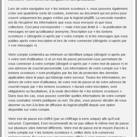
Lors de votre navigation sur « les tontons scooteurs », nous pouvons également
créer une quatrième sorte de cookies, externes au document qui est prévu pour
couvrir uniquement les pages créées par le logiciel phpBB. La seconde manière
est de récupérer les informations que vous nous envoyez et que nous
collectons. Ceci peut correspondre — mais n’est pas limité à — la publication de
messages en tant qu’utilisateur anonyme, l’inscription sur « les tontons
scooteurs » (désignée ci-après par « votre compte ») et les messages que vous
publiez après votre inscription et lors de votre connexion (désignés ci-après par
« vos messages »).
Votre compte contiendra au minimum un identifiant unique (désigné ci-après par
« votre nom d’utilisateur ») et un mot de passe personnel vous permettant de
vous connecter à votre compte (désigné ci-après par « votre mot de passe ») et
une adresse de courriel personnelle. Les informations de votre compte sur « les
tontons scooteurs » sont protégées par les lois de protection des données
applicables dans le pays qui héberge notre serveur. Toutes les informations, en-
dehors de votre nom d’utilisateur, de votre mot de passe et de votre adresse de
courriel requis par « les tontons scooteurs » durant votre inscription, sont
obligatoires ou facultatives, à la seule discrétion de « les tontons scooteurs ».
Dans tous les cas, vous pouvez contrôler quelles informations de votre compte
vous souhaitez rendre publiques ou non. De plus, vous pouvez décider de vous
abonner ou non à la liste de diffusion du logiciel phpBB depuis une option
disponible sur votre compte.
Votre mot de passe est chiffré (par un chiffrage à sens unique) afin qu’il soit
sécurisé. Cependant, il est recommandé de ne pas utiliser le même mot de passe
sur plusieurs sites internet différents. Votre mot de passe est le moyen d’accès à
votre compte sur « les tontons scooteurs », veillez donc à le conservez
précieusement. En aucun cas une personne affiliée à « les tontons scooteurs »,