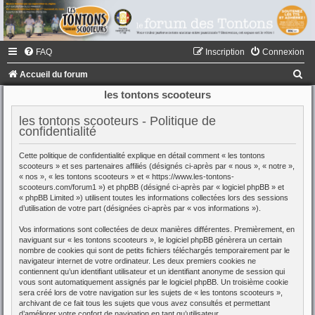
FAQ
Inscription
Connexion
R
Accueil du forum
e
les tontons scooteurs
c
les tontons scooteurs - Politique de
h
confidentialité
e
Cette politique de confidentialité explique en détail comment « les tontons
r
scooteurs » et ses partenaires affiliés (désignés ci-après par « nous », « notre »,
« nos », « les tontons scooteurs » et « https://www.les-tontons-
c
scooteurs.com/forum1 ») et phpBB (désigné ci-après par « logiciel phpBB » et
« phpBB Limited ») utilisent toutes les informations collectées lors des sessions
h
d’utilisation de votre part (désignées ci-après par « vos informations »).
e
Vos informations sont collectées de deux manières différentes. Premièrement, en
r
naviguant sur « les tontons scooteurs », le logiciel phpBB génèrera un certain
nombre de cookies qui sont de petits fichiers téléchargés temporairement par le
navigateur internet de votre ordinateur. Les deux premiers cookies ne
contiennent qu’un identifiant utilisateur et un identifiant anonyme de session qui
vous sont automatiquement assignés par le logiciel phpBB. Un troisième cookie
sera créé lors de votre navigation sur les sujets de « les tontons scooteurs »,
archivant de ce fait tous les sujets que vous avez consultés et permettant
d’améliorer votre confort de navigation en tant qu’utilisateur.