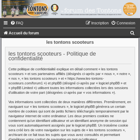
FAQ
Inscription
Connexion
R
Accueil du forum
e
les tontons scooteurs
c
les tontons scooteurs - Politique de
h
confidentialité
e
Cette politique de confidentialité explique en détail comment « les tontons
r
scooteurs » et ses partenaires affiliés (désignés ci-après par « nous », « notre »,
« nos », « les tontons scooteurs » et « https://www.les-tontons-
c
scooteurs.com/forum1 ») et phpBB (désigné ci-après par « logiciel phpBB » et
« phpBB Limited ») utilisent toutes les informations collectées lors des sessions
h
d’utilisation de votre part (désignées ci-après par « vos informations »).
e
Vos informations sont collectées de deux manières différentes. Premièrement, en
r
naviguant sur « les tontons scooteurs », le logiciel phpBB génèrera un certain
nombre de cookies qui sont de petits fichiers téléchargés temporairement par le
navigateur internet de votre ordinateur. Les deux premiers cookies ne
contiennent qu’un identifiant utilisateur et un identifiant anonyme de session qui
vous sont automatiquement assignés par le logiciel phpBB. Un troisième cookie
sera créé lors de votre navigation sur les sujets de « les tontons scooteurs »,
archivant de ce fait tous les sujets que vous avez consultés et permettant
d’améliorer votre confort de navigation en tant qu’utilisateur.