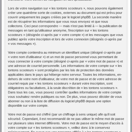
Lors de votre navigation sur « les tontons scooteurs », nous pouvons également
créer une quatrième sorte de cookies, externes au document qui est prévu pour
couvrir uniquement les pages créées par le logiciel phpBB. La seconde manière
est de récupérer les informations que vous nous envoyez et que nous
collectons. Ceci peut correspondre — mais n’est pas limité à — la publication de
messages en tant qu’utilisateur anonyme, l’inscription sur « les tontons
scooteurs » (désignée ci-après par « votre compte ») et les messages que vous
publiez après votre inscription et lors de votre connexion (désignés ci-après par
« vos messages »).
Votre compte contiendra au minimum un identifiant unique (désigné ci-après par
« votre nom d’utilisateur ») et un mot de passe personnel vous permettant de
vous connecter à votre compte (désigné ci-après par « votre mot de passe ») et
une adresse de courriel personnelle. Les informations de votre compte sur « les
tontons scooteurs » sont protégées par les lois de protection des données
applicables dans le pays qui héberge notre serveur. Toutes les informations, en-
dehors de votre nom d’utilisateur, de votre mot de passe et de votre adresse de
courriel requis par « les tontons scooteurs » durant votre inscription, sont
obligatoires ou facultatives, à la seule discrétion de « les tontons scooteurs ».
Dans tous les cas, vous pouvez contrôler quelles informations de votre compte
vous souhaitez rendre publiques ou non. De plus, vous pouvez décider de vous
abonner ou non à la liste de diffusion du logiciel phpBB depuis une option
disponible sur votre compte.
Votre mot de passe est chiffré (par un chiffrage à sens unique) afin qu’il soit
sécurisé. Cependant, il est recommandé de ne pas utiliser le même mot de passe
sur plusieurs sites internet différents. Votre mot de passe est le moyen d’accès à
votre compte sur « les tontons scooteurs », veillez donc à le conservez
précieusement. En aucun cas une personne affiliée à « les tontons scooteurs »,