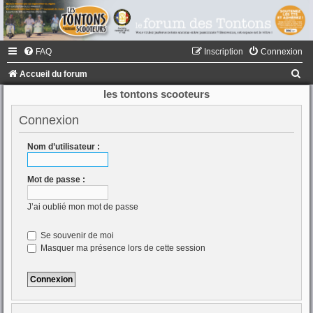
FAQ
Inscription
Connexion
R
Accueil du forum
e
les tontons scooteurs
c
Connexion
h
e
Nom d’utilisateur :
r
Mot de passe :
c
h
J’ai oublié mon mot de passe
e
Se souvenir de moi
r
Masquer ma présence lors de cette session