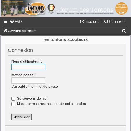
FAQ
Inscription
Connexion
R
Accueil du forum
e
les tontons scooteurs
c
Connexion
h
e
Nom d’utilisateur :
r
Mot de passe :
c
h
J’ai oublié mon mot de passe
e
Se souvenir de moi
r
Masquer ma présence lors de cette session