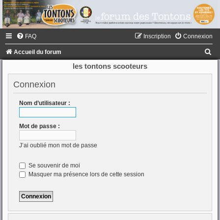
FAQ
Inscription
Connexion
R
Accueil du forum
e
les tontons scooteurs
c
Connexion
h
e
Nom d’utilisateur :
r
Mot de passe :
c
h
J’ai oublié mon mot de passe
e
Se souvenir de moi
r
Masquer ma présence lors de cette session