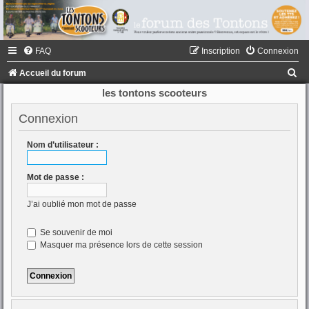
FAQ
Inscription
Connexion
R
Accueil du forum
e
les tontons scooteurs
c
Connexion
h
e
Nom d’utilisateur :
r
Mot de passe :
c
h
J’ai oublié mon mot de passe
e
Se souvenir de moi
r
Masquer ma présence lors de cette session