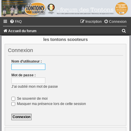
FAQ
Inscription
Connexion
R
Accueil du forum
e
les tontons scooteurs
c
Connexion
h
e
Nom d’utilisateur :
r
Mot de passe :
c
h
J’ai oublié mon mot de passe
e
Se souvenir de moi
r
Masquer ma présence lors de cette session