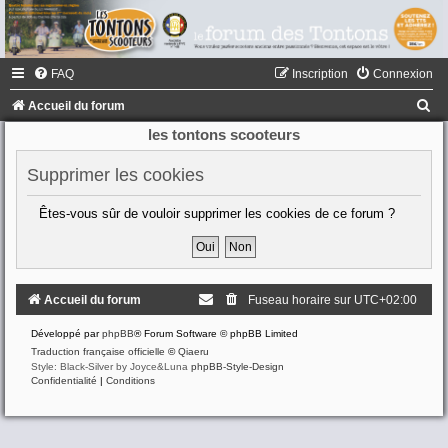
FAQ
Inscription
Connexion
R
Accueil du forum
e
les tontons scooteurs
c
Supprimer les cookies
h
e
Êtes-vous sûr de vouloir supprimer les cookies de ce forum ?
r
c
h
Accueil du forum
Fuseau horaire sur
UTC+02:00
e
Développé par
phpBB
® Forum Software © phpBB Limited
r
Traduction française officielle
©
Qiaeru
Style: Black-Silver by Joyce&Luna
phpBB-Style-Design
Confidentialité
|
Conditions