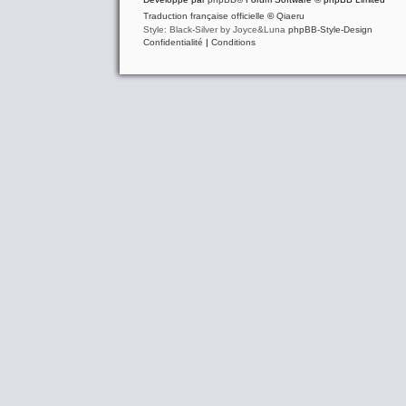
Traduction française officielle
©
Qiaeru
Style: Black-Silver by Joyce&Luna
phpBB-Style-Design
Confidentialité
|
Conditions