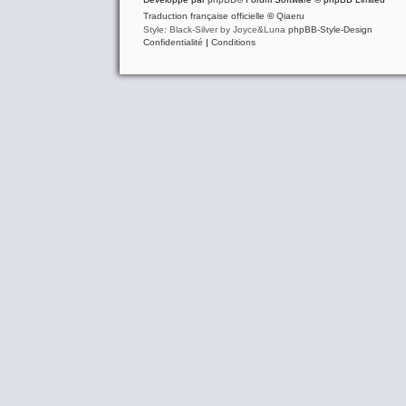
Traduction française officielle
©
Qiaeru
Style: Black-Silver by Joyce&Luna
phpBB-Style-Design
Confidentialité
|
Conditions