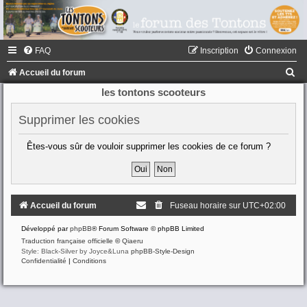
FAQ
Inscription
Connexion
R
Accueil du forum
e
les tontons scooteurs
c
Supprimer les cookies
h
e
Êtes-vous sûr de vouloir supprimer les cookies de ce forum ?
r
c
h
Accueil du forum
Fuseau horaire sur
UTC+02:00
e
Développé par
phpBB
® Forum Software © phpBB Limited
r
Traduction française officielle
©
Qiaeru
Style: Black-Silver by Joyce&Luna
phpBB-Style-Design
Confidentialité
|
Conditions