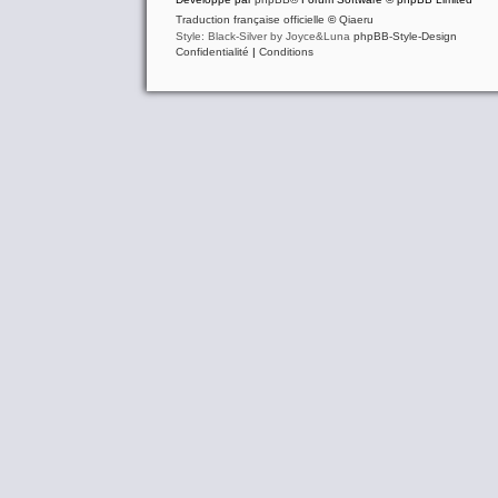
Traduction française officielle
©
Qiaeru
Style: Black-Silver by Joyce&Luna
phpBB-Style-Design
Confidentialité
|
Conditions