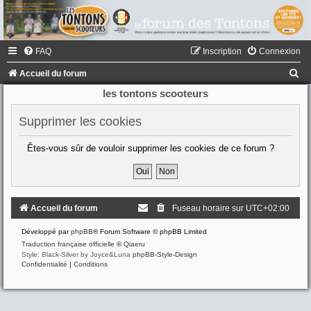
FAQ
Inscription
Connexion
R
Accueil du forum
e
les tontons scooteurs
c
Supprimer les cookies
h
e
Êtes-vous sûr de vouloir supprimer les cookies de ce forum ?
r
c
h
Accueil du forum
Fuseau horaire sur
UTC+02:00
e
Développé par
phpBB
® Forum Software © phpBB Limited
r
Traduction française officielle
©
Qiaeru
Style: Black-Silver by Joyce&Luna
phpBB-Style-Design
Confidentialité
|
Conditions