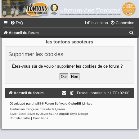
FAQ
Inscription
Connexion
R
Accueil du forum
e
les tontons scooteurs
c
Supprimer les cookies
h
e
Êtes-vous sûr de vouloir supprimer les cookies de ce forum ?
r
c
h
Accueil du forum
Fuseau horaire sur
UTC+02:00
e
Développé par
phpBB
® Forum Software © phpBB Limited
r
Traduction française officielle
©
Qiaeru
Style: Black-Silver by Joyce&Luna
phpBB-Style-Design
Confidentialité
|
Conditions