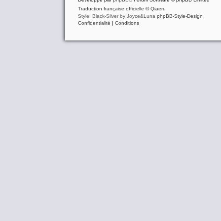
Traduction française officielle
©
Qiaeru
Style: Black-Silver by Joyce&Luna
phpBB-Style-Design
Confidentialité
|
Conditions