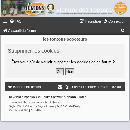
FAQ
Inscription
Connexion
R
Accueil du forum
e
les tontons scooteurs
c
Supprimer les cookies
h
e
Êtes-vous sûr de vouloir supprimer les cookies de ce forum ?
r
c
h
Accueil du forum
Fuseau horaire sur
UTC+02:00
e
Développé par
phpBB
® Forum Software © phpBB Limited
r
Traduction française officielle
©
Qiaeru
Style: Black-Silver by Joyce&Luna
phpBB-Style-Design
Confidentialité
|
Conditions